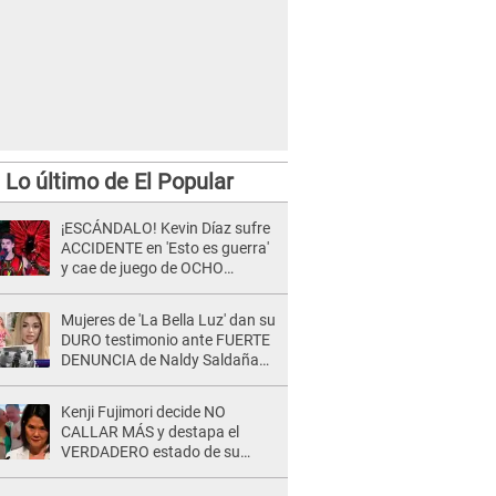
Lo último de El Popular
¡ESCÁNDALO! Kevin Díaz sufre
ACCIDENTE en 'Esto es guerra'
y cae de juego de OCHO
METROS de altura: "La
colchoneta se rompe..."
Mujeres de 'La Bella Luz' dan su
DURO testimonio ante FUERTE
DENUNCIA de Naldy Saldaña
contra director: "Cualquier
acusación de apañamiento..."
Kenji Fujimori decide NO
CALLAR MÁS y destapa el
VERDADERO estado de su
relación familiar con Keiko
Fujimori: "Mi familia es Érika, mi