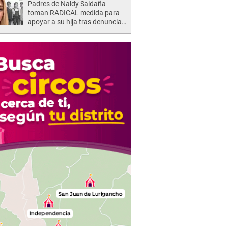
Padres de Naldy Saldaña
suegra..."
toman RADICAL medida para
apoyar a su hija tras denuncia
contra director musical de La
Bella Luz: "Esto no se va a
quedar así"