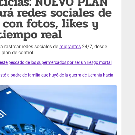
ticias: NUEVO PLAN
ará redes sociales de
on fotos, likes y
tiempo real
ra rastrear redes sociales de
migrantes
24/7, desde
 plan de control.
e este pescado de los supermercados por ser un riesgo mortal
tó a padre de familia que huyó de la guerra de Ucrania hacia