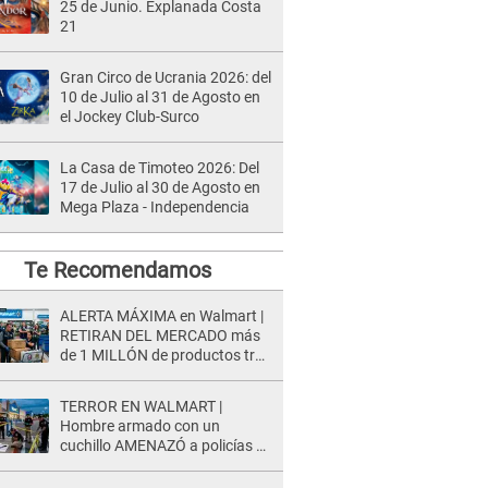
25 de Junio. Explanada Costa
21
Gran Circo de Ucrania 2026: del
10 de Julio al 31 de Agosto en
el Jockey Club-Surco
La Casa de Timoteo 2026: Del
17 de Julio al 30 de Agosto en
Mega Plaza - Independencia
Te Recomendamos
ALERTA MÁXIMA en Walmart |
RETIRAN DEL MERCADO más
de 1 MILLÓN de productos tras
causar HERIDAS GRAVES en
usuarios
TERROR EN WALMART |
Hombre armado con un
cuchillo AMENAZÓ a policías y
clientes: Este fue su INSÓLITO
FINAL