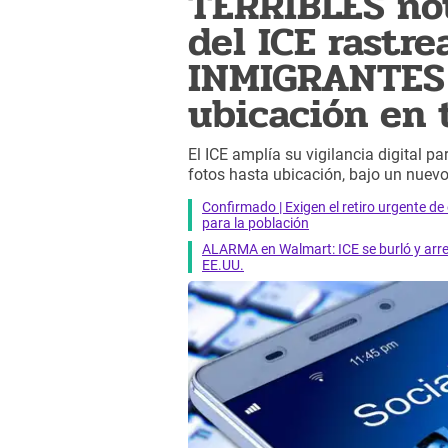
TERRIBLES no
del ICE rastre
INMIGRANTES c
ubicación en 
El ICE amplía su vigilancia digital pa
fotos hasta ubicación, bajo un nuevo
Confirmado | Exigen el retiro urgente d
para la población
ALARMA en Walmart: ICE se burló y arres
EE.UU.