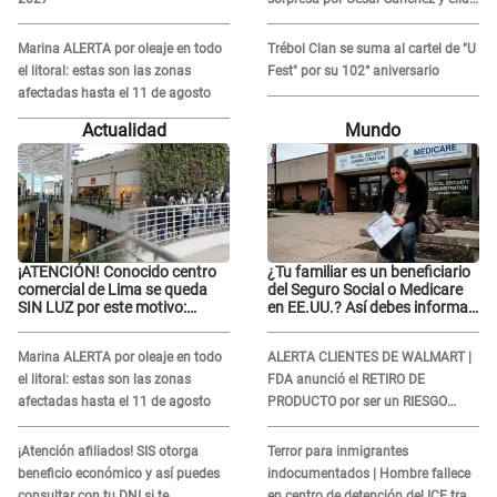
evidencia su REACCIÓN: Le agarró
la mano
Marina ALERTA por oleaje en todo
Trébol Clan se suma al cartel de "U
el litoral: estas son las zonas
Fest" por su 102° aniversario
afectadas hasta el 11 de agosto
Actualidad
Mundo
¡ATENCIÓN! Conocido centro
¿Tu familiar es un beneficiario
comercial de Lima se queda
del Seguro Social o Medicare
SIN LUZ por este motivo:
en EE.UU.? Así debes informar
¿desde cuándo atenderá?
sobre su muerte para EVITAR
COBROS
Marina ALERTA por oleaje en todo
ALERTA CLIENTES DE WALMART |
el litoral: estas son las zonas
FDA anunció el RETIRO DE
afectadas hasta el 11 de agosto
PRODUCTO por ser un RIESGO
MORTAL para consumidores: ¿Cuál
es?
¡Atención afiliados! SIS otorga
Terror para inmigrantes
beneficio económico y así puedes
indocumentados | Hombre fallece
consultar con tu DNI si te
en centro de detención del ICE tras