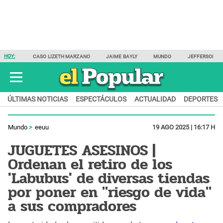
HOY:
CASO LIZETH MARZANO
JAIME BAYLY
MUNDO
JEFFERSON F
ÚLTIMAS NOTICIAS
ESPECTÁCULOS
ACTUALIDAD
DEPORTES
Mundo
eeuu
19 AGO 2025 | 16:17 H
JUGUETES ASESINOS |
Ordenan el retiro de los
'Labubus' de diversas tiendas
por poner en "riesgo de vida"
a sus compradores