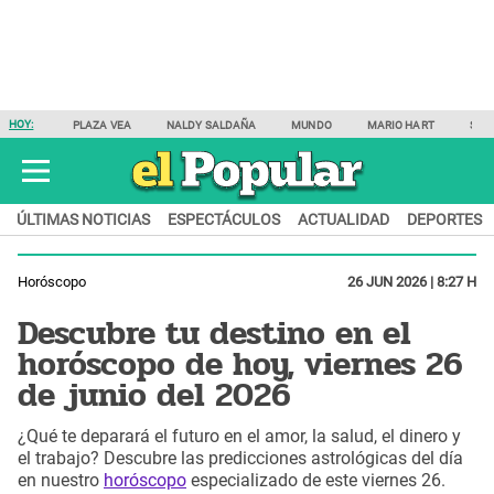
HOY:
PLAZA VEA
NALDY SALDAÑA
MUNDO
MARIO HART
SAM
ÚLTIMAS NOTICIAS
ESPECTÁCULOS
ACTUALIDAD
DEPORTES
Horóscopo
26 JUN 2026 | 8:27 H
Descubre tu destino en el
horóscopo de hoy, viernes 26
de junio del 2026
¿Qué te deparará el futuro en el amor, la salud, el dinero y
el trabajo? Descubre las predicciones astrológicas del día
en nuestro
horóscopo
especializado de este viernes 26.