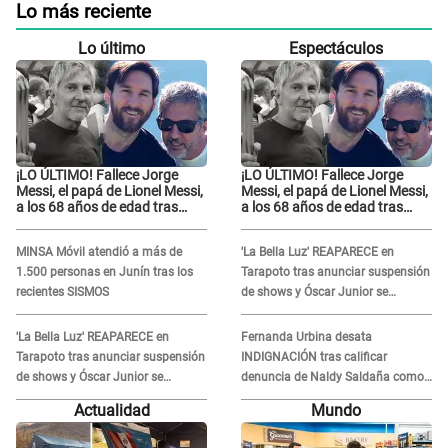
Lo más reciente
Lo último
Espectáculos
¡LO ÚLTIMO! Fallece Jorge
¡LO ÚLTIMO! Fallece Jorge
Messi, el papá de Lionel Messi,
Messi, el papá de Lionel Messi,
a los 68 años de edad tras
a los 68 años de edad tras
atravesar larga enfermedad
atravesar larga enfermedad
MINSA Móvil atendió a más de
'La Bella Luz' REAPARECE en
1.500 personas en Junín tras los
Tarapoto tras anunciar suspensión
recientes SISMOS
de shows y Óscar Junior se
JUSTIFICA: "Por un error no vamos
a pagar todos"
'La Bella Luz' REAPARECE en
Fernanda Urbina desata
Tarapoto tras anunciar suspensión
INDIGNACIÓN tras calificar
de shows y Óscar Junior se
denuncia de Naldy Saldaña como
JUSTIFICA: "Por un error no vamos
'acto bochornoso': "No es justo
Actualidad
Mundo
a pagar todos"
atacar a otra mujer"