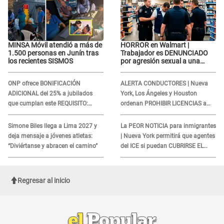
MINSA Móvil atendió a más de
HORROR en Walmart |
1.500 personas en Junín tras
Trabajador es DENUNCIADO
los recientes SISMOS
por agresión sexual a una
cliente y su respuesta
INDIGNÓ A TODOS
ONP ofrece BONIFICACIÓN
ALERTA CONDUCTORES | Nueva
ADICIONAL del 25% a jubilados
York, Los Ángeles y Houston
que cumplan este REQUISITO:
ordenan PROHIBIR LICENCIAS a
revisa si accedes aquí
quienes no presenten ESTE
DOCUMENTO
Simone Biles llega a Lima 2027 y
La PEOR NOTICIA para inmigrantes
deja mensaje a jóvenes atletas:
| Nueva York permitirá que agentes
“Diviértanse y abracen el camino”
del ICE si puedan CUBRIRSE EL
ROSTRO
Regresar al inicio