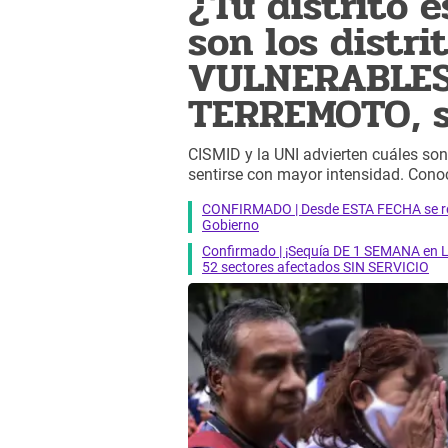
¿Tu distrito e
son los distr
VULNERABLES
TERREMOTO, s
CISMID y la UNI advierten cuáles son
sentirse con mayor intensidad. Conoc
CONFIRMADO | Desde ESTA FECHA se reab
Gobierno
Confirmado | ¡Sequía DE 1 SEMANA en Li
52 sectores afectados SIN SERVICIO