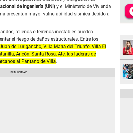
acional de Ingeniería (UNI)
y el Ministerio de Vivienda
Lima presentan mayor vulnerabilidad sísmica debido a
andos, rellenos o terrenos inestables pueden
ntar el riesgo de daños estructurales. Entre los
Juan de Lurigancho, Villa María del Triunfo, Villa El
anilla, Ancón, Santa Rosa, Ate, las laderas de
ercanos al Pantano de Villa
.