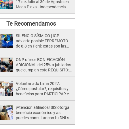
17 de Julio al 30 de Agosto en
Mega Plaza - Independencia
Te Recomendamos
SILENCIO SÍSMICO | IGP
advierte posible TERREMOTO
de 8.8 en Perú: estas son las
zonas más expuestas
ONP ofrece BONIFICACIÓN
ADICIONAL del 25% a jubilados
que cumplan este REQUISITO:
revisa si accedes aquí
Voluntariado Lima 2027:
¿Cómo postular?, requisitos y
beneficios para PARTICIPAR en
los Juegos Panamericanos
¡Atención afiliados! SIS otorga
beneficio económico y así
puedes consultar con tu DNI si
te corresponde