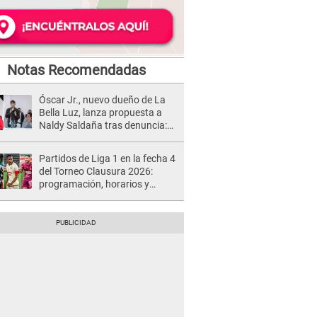
Notas Recomendadas
Óscar Jr., nuevo dueño de La
Bella Luz, lanza propuesta a
Naldy Saldaña tras denuncia:
“Va a haber otro tipo de ley”
Partidos de Liga 1 en la fecha 4
del Torneo Clausura 2026:
programación, horarios y
dónde ver