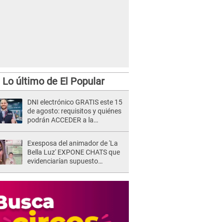
Lo último de El Popular
DNI electrónico GRATIS este 15
de agosto: requisitos y quiénes
podrán ACCEDER a la
campaña
Exesposa del animador de 'La
Bella Luz' EXPONE CHATS que
evidenciarían supuesto
romance clandestino con Naldy
Saldaña, pese a tener pareja