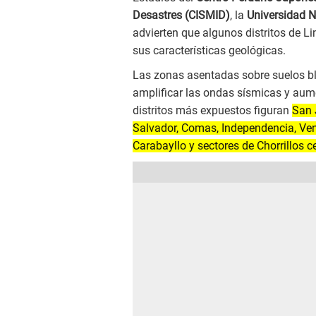
Desastres (CISMID)
, la
Universidad N
advierten que algunos distritos de 
sus características geológicas.
Las zonas asentadas sobre suelos bl
amplificar las ondas sísmicas y aume
distritos más expuestos figuran
San 
Salvador, Comas, Independencia, Vent
Carabayllo y sectores de Chorrillos c