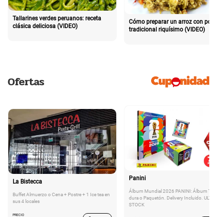
Tallarines verdes peruanos: receta
Cómo preparar un arroz con poll
clásica deliciosa (VIDEO)
tradicional riquísimo (VIDEO)
Ofertas
Panini
La Bistecca
Álbum Mundial 2026 PANINI: Álbum Tap
Buffet Almuerzo o Cena + Postre + 1 Ice tea en
dura o Paquetón. Delivery Incluido. ULTI
sus 4 locales
STOCK
PRECIO