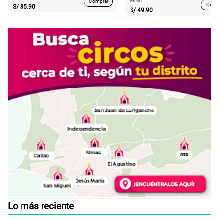
Comprar
PRECIO
Comp
S/
85.90
S/
49.90
Lo más reciente