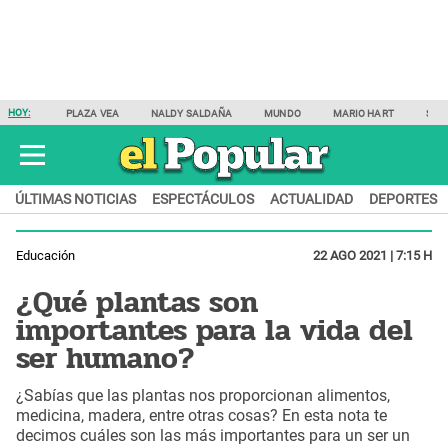
HOY:
PLAZA VEA
NALDY SALDAÑA
MUNDO
MARIO HART
SAM
ÚLTIMAS NOTICIAS
ESPECTÁCULOS
ACTUALIDAD
DEPORTES
Educación
22 AGO 2021 | 7:15 H
¿Qué plantas son
importantes para la vida del
ser humano?
¿Sabías que las plantas nos proporcionan alimentos,
medicina, madera, entre otras cosas? En esta nota te
decimos cuáles son las más importantes para un ser un