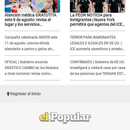
Atención médica GRATUTITA
La PEOR NOTICIA para
este 8 de agosto: revisa el
inmigrantes | Nueva York
lugar y los servicios
permitirá que agentes del ICE
disponibles
si puedan CUBRIRSE EL
ROSTRO
Campaña veterinaria GRATIS este
TERROR PARA INMIGRANTES
11 de agosto: conoce dónde
LEGALES E ILEGALES EN EE.UU. |
atenderán a perros y gatos sin
ICE aumenta operativos y arrestos
costo
a extranjeros en aeropuertos
OFICIAL | Gobierno anuncia
CONFIRMADO | Gobierno de EE.UU.
DRÁSTICO CAMBIO en los feriados
investigará y visitará casa por casa
a nivel nacional: revisa como
de las personas que TENGAN ESTE
quedarán los DÍAS LIBRES
TRABAJO
Regresar al inicio