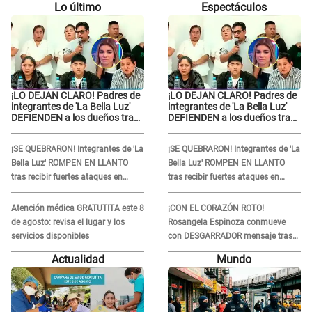
Lo último
Espectáculos
¡LO DEJAN CLARO! Padres de
¡LO DEJAN CLARO! Padres de
integrantes de 'La Bella Luz'
integrantes de 'La Bella Luz'
DEFIENDEN a los dueños tras
DEFIENDEN a los dueños tras
denuncia: “Nunca vimos
denuncia: “Nunca vimos
nada...”
nada...”
¡SE QUEBRARON! Integrantes de 'La
¡SE QUEBRARON! Integrantes de 'La
Bella Luz' ROMPEN EN LLANTO
Bella Luz' ROMPEN EN LLANTO
tras recibir fuertes ataques en
tras recibir fuertes ataques en
redes por DENUNCIA de acoso
redes por DENUNCIA de acoso
contra Naldy Saldaña
contra Naldy Saldaña
Atención médica GRATUTITA este 8
¡CON EL CORAZÓN ROTO!
de agosto: revisa el lugar y los
Rosangela Espinoza conmueve
servicios disponibles
con DESGARRADOR mensaje tras
terrible pérdida: "Descansa en
Actualidad
Mundo
paz..."