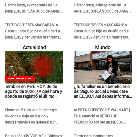
Héctor Boza, exintegrante de 'La
Héctor Boza, exintegrante de 'La
Bella Luz', BURLÁNDOSE de Anely
Bella Luz', BURLÁNDOSE de Anely
Dávila tras acusarlo de maltrato:
Dávila tras acusarlo de maltrato:
"Grábame..."
"Grábame..."
TESTIGOS 'DESENMASCARAN' a
TESTIGOS 'DESENMASCARAN' a
Óscar Junior, hijo de dueño de 'La
Óscar Junior, hijo de dueño de 'La
Bella Luz', y denuncian maltratos
Bella Luz', y denuncian maltratos
en la orquesta: "Los humilla..."
en la orquesta: "Los humilla..."
Actualidad
Mundo
Temblor en Perú HOY, 06 de
¿Tu familiar es un beneficiario
agosto de 2026: ¿A qué hora y
del Seguro Social o Medicare
dónde se registró el último
en EE.UU.? Así debes informar
sismo, según IGP?
sobre su muerte para EVITAR
COBROS
Sismo de 5.0 en Junín destruye
ALERTA CLIENTES DE WALMART |
viviendas, deja un herido y
FDA anunció el RETIRO DE
deslizamientos en laderas: IGP
PRODUCTO por ser un RIESGO
alerta sobre posibles réplicas
MORTAL para consumidores: ¿Cuál
es?
Papa León XIV VUELVE a Chiclayo:
Terror para inmigrantes