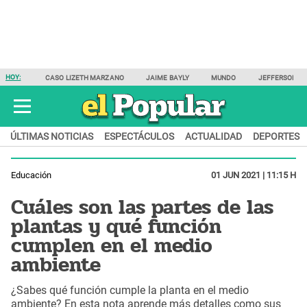
HOY:
CASO LIZETH MARZANO
JAIME BAYLY
MUNDO
JEFFERSON F
ÚLTIMAS NOTICIAS
ESPECTÁCULOS
ACTUALIDAD
DEPORTES
Educación
01 JUN 2021 | 11:15 H
Cuáles son las partes de las
plantas y qué función
cumplen en el medio
ambiente
¿Sabes qué función cumple la planta en el medio
ambiente? En esta nota aprende más detalles como sus