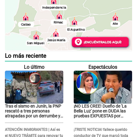
Lo más reciente
Lo último
Espectáculos
Tras el sismo en Junín, la PNP
¡NO LES CREE! Dueño de 'La
rescató a tres personas
Bella Luz' pone en DUDA las
atrapadas por un derrumbe y
pruebas EXPUESTAS por
reforzó los operativos de
Naldy Saldaña: “Quizá se han
emergencia
editado...”
ATENCIÓN INMIGRANTES | Así es
¡TRISTE NOTICIA! fallece querido
el NUEVO TRÁMITE para renovar tu
conductor de TV que marcó toda