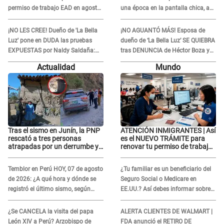
permiso de trabajo EAD en agosto
una época en la pantalla chica, así
del 2026
fue su repentino adiós
¡NO LES CREE! Dueño de 'La Bella
¡NO AGUANTÓ MÁS! Esposa de
Luz' pone en DUDA las pruebas
dueño de ‘La Bella Luz’ SE QUIEBRA
EXPUESTAS por Naldy Saldaña:
tras DENUNCIA de Héctor Boza y
“Quizá se han editado...”
ARREMETE contra Claudia Salazar
Actualidad
Mundo
Tras el sismo en Junín, la PNP
ATENCIÓN INMIGRANTES | Así
rescató a tres personas
es el NUEVO TRÁMITE para
atrapadas por un derrumbe y
renovar tu permiso de trabajo
reforzó los operativos de
EAD en agosto del 2026
emergencia
Temblor en Perú HOY, 07 de agosto
¿Tu familiar es un beneficiario del
de 2026: ¿A qué hora y dónde se
Seguro Social o Medicare en
registró el último sismo, según
EE.UU.? Así debes informar sobre
IGP?
su muerte para EVITAR COBROS
¿Se CANCELA la visita del papa
ALERTA CLIENTES DE WALMART |
León XIV a Perú? Arzobispo de
FDA anunció el RETIRO DE