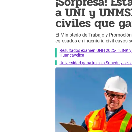
¡Sorpresa! Est
a UNI y UNMS
civiles que g
El Ministerio de Trabajo y Promoción
egresados en ingeniería civil cuyos 
Resultados examen UNH 2025-I: LINK y li
Huancavelica
Universidad gana juicio a Sunedu y se sa