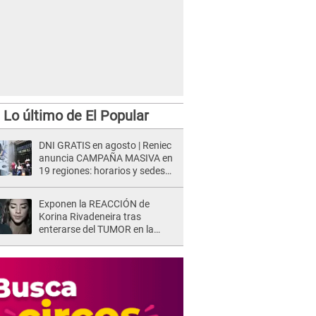
Lo último de El Popular
DNI GRATIS en agosto | Reniec
anuncia CAMPAÑA MASIVA en
19 regiones: horarios y sedes
oficiales
Exponen la REACCIÓN de
Korina Rivadeneira tras
enterarse del TUMOR en la
cabeza de Mario Hart: "Ella
estaba muy..."