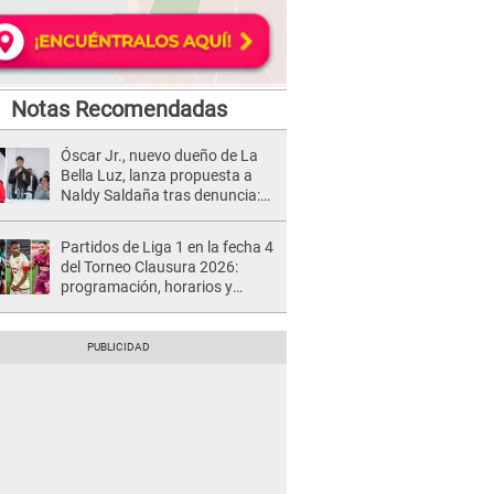
Notas Recomendadas
Óscar Jr., nuevo dueño de La
Bella Luz, lanza propuesta a
Naldy Saldaña tras denuncia:
“Va a haber otro tipo de ley”
Partidos de Liga 1 en la fecha 4
del Torneo Clausura 2026:
programación, horarios y
dónde ver