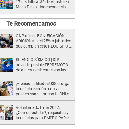
17 de Julio al 30 de Agosto en
Mega Plaza - Independencia
Te Recomendamos
ONP ofrece BONIFICACIÓN
ADICIONAL del 25% a jubilados
que cumplan este REQUISITO:
revisa si accedes aquí
SILENCIO SÍSMICO | IGP
advierte posible TERREMOTO
de 8.8 en Perú: estas son las
zonas más expuestas
¡Atención afiliados! SIS otorga
beneficio económico y así
puedes consultar con tu DNI si
te corresponde
Voluntariado Lima 2027:
¿Cómo postular?, requisitos y
beneficios para PARTICIPAR en
los Juegos Panamericanos