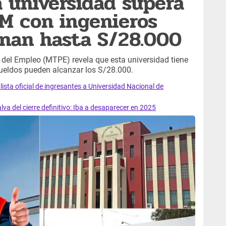
a universidad supera
M con ingenieros
anan hasta S/28.000
 del Empleo (MTPE) revela que esta universidad tiene
sueldos pueden alcanzar los S/28.000.
sta oficial de ingresantes a Universidad Nacional de
lva del cierre definitivo: Iba a desaparecer en 2025