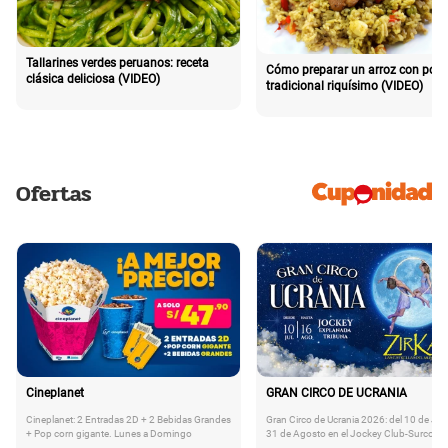
Tallarines verdes peruanos: receta
Cómo preparar un arroz con poll
clásica deliciosa (VIDEO)
tradicional riquísimo (VIDEO)
Ofertas
Cineplanet
GRAN CIRCO DE UCRANIA
Cineplanet: 2 Entradas 2D + 2 Bebidas Grandes
Gran Circo de Ucrania 2026: del 10 de Juli
+ Pop corn gigante. Lunes a Domingo
31 de Agosto en el Jockey Club-Surco