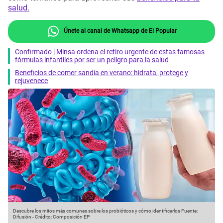
salud.
Únete al canal de Whatsapp de El Popular
Confirmado | Minsa ordena el retiro urgente de estas famosas
fórmulas infantiles por ser un peligro para la salud
Beneficios de comer sandía en verano: hidrata, protege y
rejuvenece
Descubre los mitos más comunes sobre los probióticos y cómo identificarlos
Fuente:
Difusión
-
Crédito: Composición EP