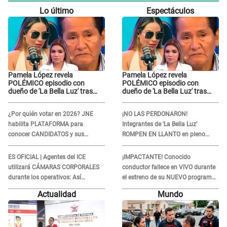
Lo último
Espectáculos
Pamela López revela
Pamela López revela
POLÉMICO episodio con
POLÉMICO episodio con
dueño de 'La Bella Luz' tras
dueño de 'La Bella Luz' tras
denuncia de Naldy Saldaña:
denuncia de Naldy Saldaña:
"Se acercó..."
"Se acercó..."
¿Por quién votar en 2026? JNE
¡NO LAS PERDONARON!
habilita PLATAFORMA para
Integrantes de 'La Bella Luz'
conocer CANDIDATOS y sus
ROMPEN EN LLANTO en pleno
propuestas
concierto y reciben FUERTES
CRÍTICAS: “La víctima ...”
ES OFICIAL | Agentes del ICE
¡IMPACTANTE! Conocido
utilizará CÁMARAS CORPORALES
conductor fallece en VIVO durante
durante los operativos: Así
el estreno de su NUEVO programa:
afectará a inmigrantes
así fueron sus últimos segundos al
Actualidad
Mundo
aire