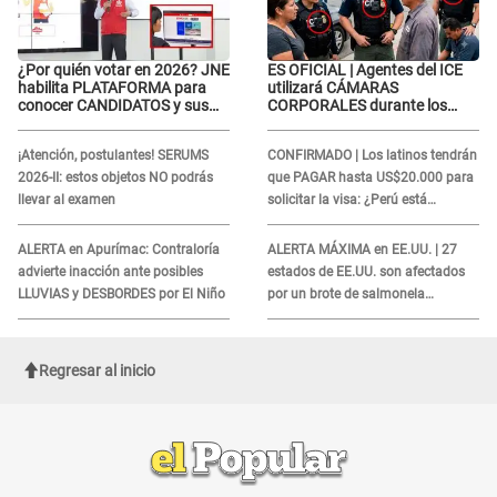
¿Por quién votar en 2026? JNE
ES OFICIAL | Agentes del ICE
habilita PLATAFORMA para
utilizará CÁMARAS
conocer CANDIDATOS y sus
CORPORALES durante los
propuestas
operativos: Así afectará a
inmigrantes
¡Atención, postulantes! SERUMS
CONFIRMADO | Los latinos tendrán
2026-II: estos objetos NO podrás
que PAGAR hasta US$20.000 para
llevar al examen
solicitar la visa: ¿Perú está
incluido?
ALERTA en Apurímac: Contraloría
ALERTA MÁXIMA en EE.UU. | 27
advierte inacción ante posibles
estados de EE.UU. son afectados
LLUVIAS y DESBORDES por El Niño
por un brote de salmonela
relacionado a un producto MUY
UTILIZADO
Regresar al inicio