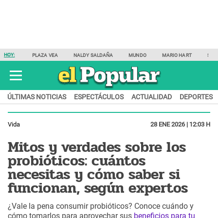
HOY:
PLAZA VEA
NALDY SALDAÑA
MUNDO
MARIO HART
SAM
ÚLTIMAS NOTICIAS
ESPECTÁCULOS
ACTUALIDAD
DEPORTES
Vida
28 ENE 2026 | 12:03 H
Mitos y verdades sobre los
probióticos: cuántos
necesitas y cómo saber si
funcionan, según expertos
¿Vale la pena consumir probióticos? Conoce cuándo y
cómo tomarlos para aprovechar sus
beneficios para tu