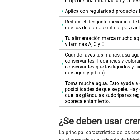
empeore una inflamación y la de
Aplica con regularidad productos 
Reduce el desgaste mecánico de la
que los de goma o nitrilo- para ac
Tu alimentación marca mucho aquí
vitaminas A, C y E
Cuando laves tus manos, usa agua
conservantes, fragancias y colora
conservantes que los líquidos y s
que agua y jabón).
Toma mucha agua. Esto ayuda a qu
posibilidades de que se pele. Hay
que las glándulas sudoríparas regu
sobrecalentamiento.
¿Se deben usar cr
La principal característica de las c