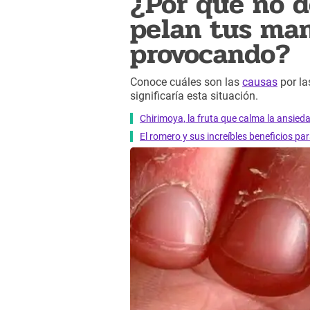
¿Por qué no d
pelan tus man
provocando?
Conoce cuáles son las
causas
por la
significaría esta situación.
Chirimoya, la fruta que calma la ansied
El romero y sus increíbles beneficios pa