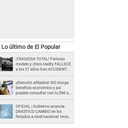
Lo último de El Popular
¡TRAGEDIA TOTAL! Famoso
modelo y chico reality FALLECE
a los 37 años tras ACCIDENTE
durante la grabación de un
comercial
¡Atención afiliados! SIS otorga
beneficio económico y así
puedes consultar con tu DNI si
te corresponde
OFICIAL | Gobierno anuncia
DRÁSTICO CAMBIO en los
feriados a nivel nacional: revisa
como quedarán los DÍAS
LIBRES