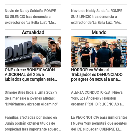
'acto bochornoso': "No es justo
'acto bochornoso': "No es justo
atacar a otra mujer"
atacar a otra mujer"
Novio de Naldy Saldaña ROMPE
Novio de Naldy Saldaña ROMPE
SU SILENCIO tras denuncia a
SU SILENCIO tras denuncia a
exdirector de 'La Bella Luz': "Me
exdirector de 'La Bella Luz': "Me
basta con que ella esté bien"
basta con que ella esté bien"
Actualidad
Mundo
ONP ofrece BONIFICACIÓN
HORROR en Walmart |
ADICIONAL del 25% a
Trabajador es DENUNCIADO
jubilados que cumplan este
por agresión sexual a una
REQUISITO: revisa si accedes
cliente y su respuesta
aquí
INDIGNÓ A TODOS
Simone Biles llega a Lima 2027 y
ALERTA CONDUCTORES | Nueva
deja mensaje a jóvenes atletas:
York, Los Ángeles y Houston
“Diviértanse y abracen el camino”
ordenan PROHIBIR LICENCIAS a
quienes no presenten ESTE
DOCUMENTO
Familias afectadas por sismo en
La PEOR NOTICIA para inmigrantes
Junín podrán obtener títulos de
| Nueva York permitirá que agentes
propiedad tras importante acuerdo
del ICE si puedan CUBRIRSE EL