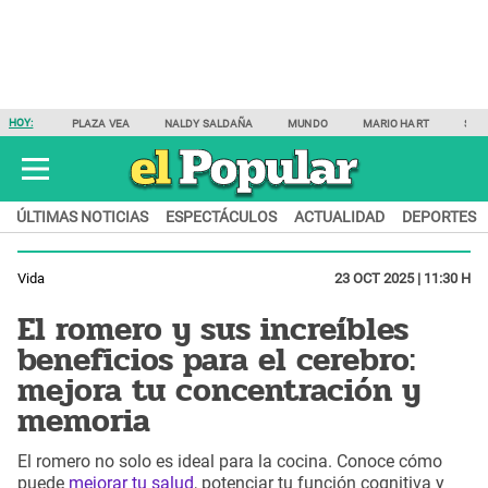
HOY:
PLAZA VEA
NALDY SALDAÑA
MUNDO
MARIO HART
SAM
ÚLTIMAS NOTICIAS
ESPECTÁCULOS
ACTUALIDAD
DEPORTES
Vida
23 OCT 2025 | 11:30 H
El romero y sus increíbles
beneficios para el cerebro:
mejora tu concentración y
memoria
El romero no solo es ideal para la cocina. Conoce cómo
puede
mejorar tu salud
, potenciar tu función cognitiva y