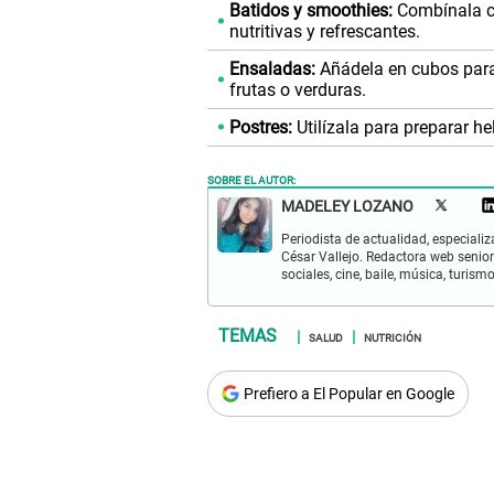
Batidos y smoothies:
Combínala co
nutritivas y refrescantes.
Ensaladas:
Añádela en cubos para 
frutas o verduras.
Postres:
Utilízala para preparar he
SOBRE EL AUTOR:
MADELEY LOZANO
Periodista de actualidad, especiali
César Vallejo. Redactora web senior
sociales, cine, baile, música, turis
SALUD
NUTRICIÓN
Prefiero a El Popular en Google