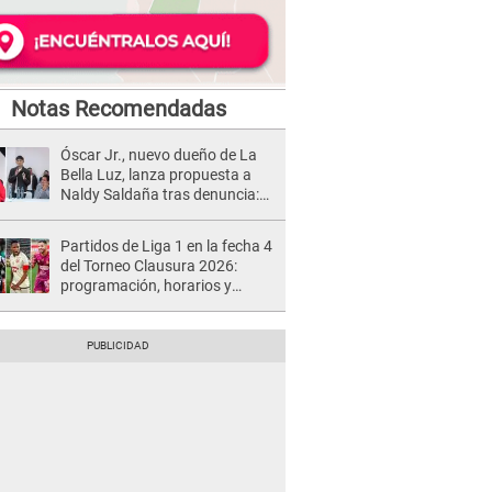
Notas Recomendadas
Óscar Jr., nuevo dueño de La
Bella Luz, lanza propuesta a
Naldy Saldaña tras denuncia:
“Va a haber otro tipo de ley”
Partidos de Liga 1 en la fecha 4
del Torneo Clausura 2026:
programación, horarios y
dónde ver