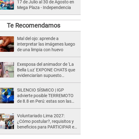
17 de Julio al 30 de Agosto en
Mega Plaza - Independencia
Te Recomendamos
Mal del ojo: aprende a
interpretar las imágenes luego
de una limpia con huevo
Exesposa del animador de 'La
Bella Luz' EXPONE CHATS que
evidenciarían supuesto
romance clandestino con Naldy
Saldaña, pese a tener pareja
SILENCIO SÍSMICO | IGP
advierte posible TERREMOTO
de 8.8 en Perú: estas son las
zonas más expuestas
Voluntariado Lima 2027:
¿Cómo postular?, requisitos y
beneficios para PARTICIPAR en
los Juegos Panamericanos