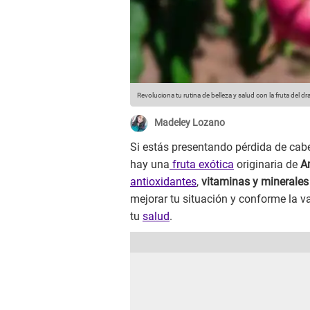
Revoluciona tu rutina de belleza y salud con la fruta del d
Madeley Lozano
Si estás presentando pérdida de cabe
hay una
fruta exótica
originaria de
A
antioxidantes
,
vitaminas y minerales
mejorar tu situación y conforme la 
tu
salud
.