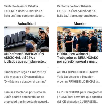
compromiso: "Sí, para siempre"
compromiso: "Sí, para siempre"
Cantante de Amor Rebelde
Cantante de Amor Rebelde
EXPONE a Óscar Junior de 'La
EXPONE a Óscar Junior de 'La
Bella Luz' tras comprometedor
Bella Luz' tras comprometedor
video y detalla DESAGRADABLE
video y detalla DESAGRADABLE
Actualidad
Mundo
momento: "Me hizo sentir
momento: "Me hizo sentir
incómoda"
incómoda"
ONP ofrece BONIFICACIÓN
HORROR en Walmart |
ADICIONAL del 25% a
Trabajador es DENUNCIADO
jubilados que cumplan este
por agresión sexual a una
REQUISITO: revisa si accedes
cliente y su respuesta
aquí
INDIGNÓ A TODOS
Simone Biles llega a Lima 2027 y
ALERTA CONDUCTORES | Nueva
deja mensaje a jóvenes atletas:
York, Los Ángeles y Houston
“Diviértanse y abracen el camino”
ordenan PROHIBIR LICENCIAS a
quienes no presenten ESTE
DOCUMENTO
Familias afectadas por sismo en
La PEOR NOTICIA para inmigrantes
Junín podrán obtener títulos de
| Nueva York permitirá que agentes
propiedad tras importante acuerdo
del ICE si puedan CUBRIRSE EL