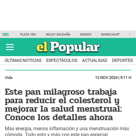
HOY:
PLAZA VEA
NALDY SALDAÑA
MUNDO
MARIO HART
SAM
ÚLTIMAS NOTICIAS
ESPECTÁCULOS
ACTUALIDAD
DEPORTES
Vida
12 NOV 2024 | 9:11 H
Este pan milagroso trabaja
para reducir el colesterol y
mejorar la salud menstrual:
Conoce los detalles ahora
Más energía, menos inflamación y una menstruación más
cómoda. Todo esto y más con este pan especial.