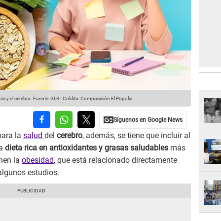
ia y el cerebro.
Fuente: GLR
-
Crédito: Composición El Popular
para la
salud
del
cerebro
, además, se tiene que incluir al
a
dieta rica en antioxidantes y grasas saludables
más
enen la
obesidad
, que está relacionado directamente
algunos estudios.