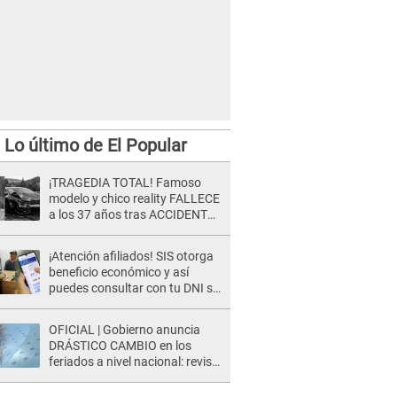
Lo último de El Popular
¡TRAGEDIA TOTAL! Famoso
modelo y chico reality FALLECE
a los 37 años tras ACCIDENTE
durante la grabación de un
comercial
¡Atención afiliados! SIS otorga
beneficio económico y así
puedes consultar con tu DNI si
te corresponde
OFICIAL | Gobierno anuncia
DRÁSTICO CAMBIO en los
feriados a nivel nacional: revisa
como quedarán los DÍAS
LIBRES