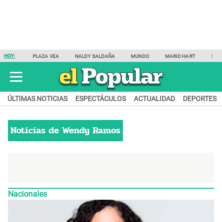
HOY:
PLAZA VEA
NALDY SALDAÑA
MUNDO
MARIO HART
SAM
ÚLTIMAS NOTICIAS
ESPECTÁCULOS
ACTUALIDAD
DEPORTES
Noticias de
Wendy Ramos
Nacionales