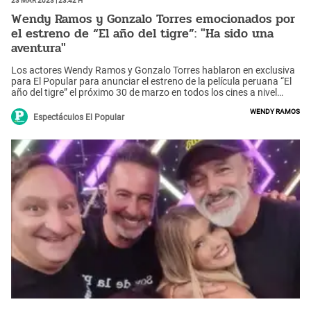
Wendy Ramos y Gonzalo Torres emocionados por
el estreno de “El año del tigre”: "Ha sido una
aventura"
Los actores Wendy Ramos y Gonzalo Torres hablaron en exclusiva
para El Popular para anunciar el estreno de la película peruana “El
año del tigre” el próximo 30 de marzo en todos los cines a nivel
nacional. Además, los artistas revelaron que uno de los
Wendy Ramos
protagonistas es Carlos Alcántara quien no pudo asistir a la rueda
Espectáculos El Popular
de prensa.