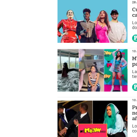
28 
C
c
Lo
do
música
de
10 
M
p
La
ti
ce
ho
10 
P
n
a
Lo
co
ca