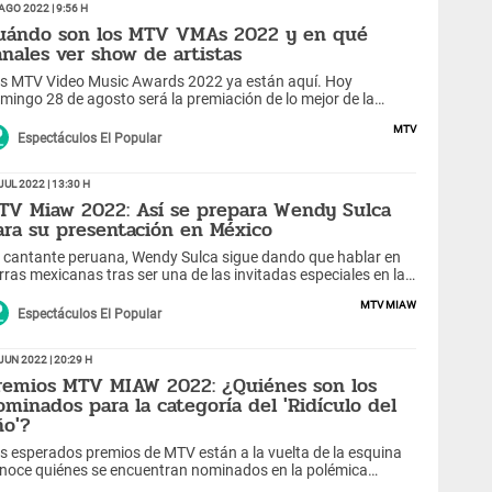
Ago 2022 | 9:56 h
uándo son los MTV VMAs 2022 y en qué
anales ver show de artistas
s MTV Video Music Awards 2022 ya están aquí. Hoy
mingo 28 de agosto será la premiación de lo mejor de la
 actual. Descubre los canales en los que podrás disfrutar
MTV
l espectáculo.
Espectáculos El Popular
Jul 2022 | 13:30 h
TV Miaw 2022: Así se prepara Wendy Sulca
ara su presentación en México
 cantante peruana, Wendy Sulca sigue dando que hablar en
erras mexicanas tras ser una de las invitadas especiales en la
remonia de los Premios MTV Miaw 2022, que será celebrado
MTV Miaw
y, 10 de julio.
Espectáculos El Popular
Jun 2022 | 20:29 h
remios MTV MIAW 2022: ¿Quiénes son los
ominados para la categoría del 'Ridículo del
ño'?
s esperados premios de MTV están a la vuelta de la esquina
noce quiénes se encuentran nominados en la polémica
tegoría el 'Ridículo del año'.