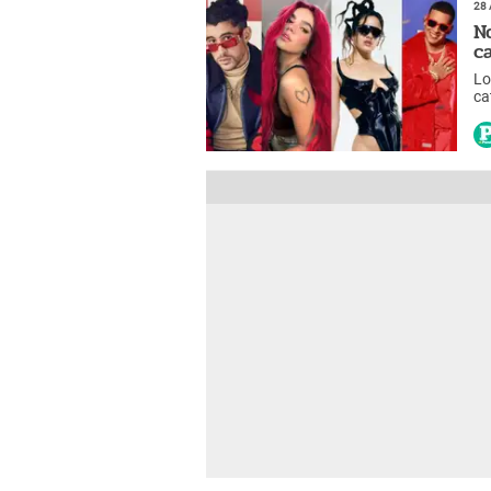
28 
N
c
Lo
ca