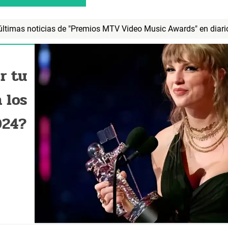
s últimas noticias de "Premios MTV Video Music Awards" en diari
r tu
 los
024?