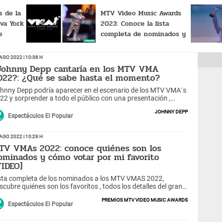
 de la
MTV Video Music Awards
va York
2023: Conoce la lista
e
completa de nominados y
 los MTV
cómo votar por tu artista
preferido
Ago 2022 | 10:38 h
Johnny Depp cantaría en los MTV VMA
022?: ¿Qué se sabe hasta el momento?
hnny Depp podría aparecer en el escenario de los MTV VMA´s
22 y sorprender a todo el público con una presentación ,
gún medios internacionales.
Johnny Depp
Espectáculos El Popular
Ago 2022 | 10:29 h
TV VMAs 2022: conoce quiénes son los
ominados y cómo votar por mi favorito
VIDEO]
sta completa de los nominados a los MTV VMAS 2022,
scubre quiénes son los favoritos , todos los detalles del gran
ento y descubre como votar por tu favorito.
Premios MTV Video Music Awards
Espectáculos El Popular