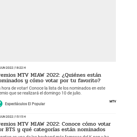
Jun 2022 | 18:22 h
remios MTV MIAW 2022: ¿Quiénes están
ominados y cómo votar por tu favorito?
s hora de votar! Conoce la lista de los nominados en este
emio que se realizará el domingo 10 de julio.
MTV
Espectáculos El Popular
Jun 2022 | 15:15 h
remios MTV MIAW 2022: Conoce cómo votar
or BTS y qué categorías están nominados
ngtan es una de las boyband más famosas del K-pop y ha