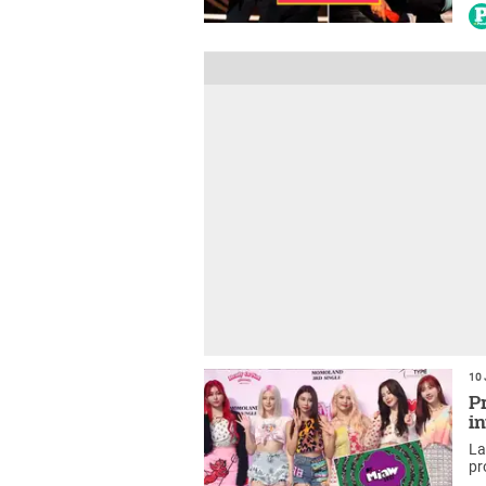
10 
P
i
La
pr
fa