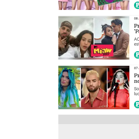
08 
P
'
AQ
es
07 
P
n
So
lu
20