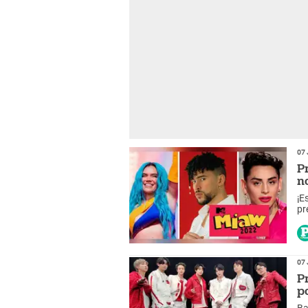
07 
P
n
¡E
pr
07 
P
p
Ba