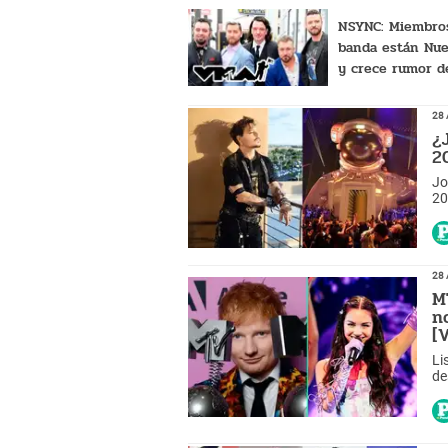
NSYNC: Miembros
banda están Nue
y crece rumor d
reencuentro en
VMA 2023
28 
¿
2
Jo
20
se
28 
M
n
[
Li
de
ev