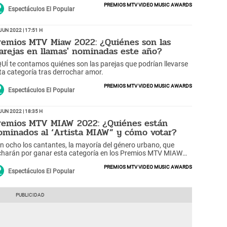
Premios MTV Video Music Awards
Espectáculos El Popular
Jun 2022 | 17:51 h
remios MTV Miaw 2022: ¿Quiénes son las
Parejas en llamas' nominadas este año?
UÍ te contamos quiénes son las parejas que podrían llevarse
ta categoría tras derrochar amor.
Premios MTV Video Music Awards
Espectáculos El Popular
Jun 2022 | 18:35 h
remios MTV MIAW 2022: ¿Quiénes están
ominados al ‘Artista MIAW” y cómo votar?
n ocho los cantantes, la mayoría del género urbano, que
charán por ganar esta categoría en los Premios MTV MIAW
22.
Premios MTV Video Music Awards
Espectáculos El Popular