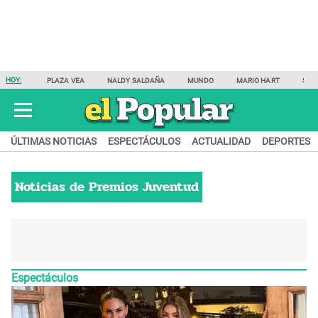
HOY:
PLAZA VEA
NALDY SALDAÑA
MUNDO
MARIO HART
SAM
ÚLTIMAS NOTICIAS
ESPECTÁCULOS
ACTUALIDAD
DEPORTES
Noticias de
Premios Juventud
Espectáculos