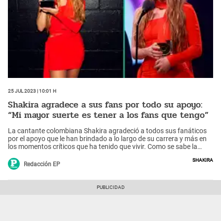
25 Jul 2023 | 10:01 h
Shakira agradece a sus fans por todo su apoyo:
“Mi mayor suerte es tener a los fans que tengo”
La cantante colombiana Shakira agradeció a todos sus fanáticos
por el apoyo que le han brindado a lo largo de su carrera y más en
los momentos críticos que ha tenido que vivir. Como se sabe la
artista de Colombia fue la más premiada durante la ceremonia de
Shakira
los Premios Juventud de Univision celebrados el jueves en Puerto
Redacción EP
Rico.