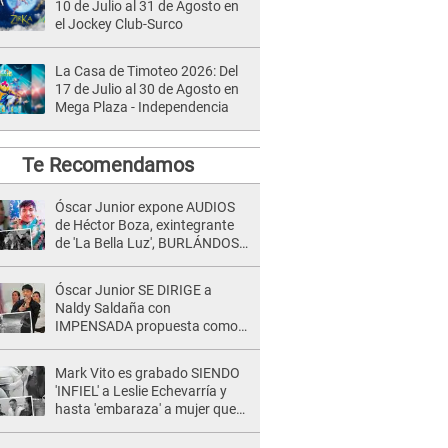
10 de Julio al 31 de Agosto en
el Jockey Club-Surco
La Casa de Timoteo 2026: Del
17 de Julio al 30 de Agosto en
Mega Plaza - Independencia
Te Recomendamos
Óscar Junior expone AUDIOS
de Héctor Boza, exintegrante
de 'La Bella Luz', BURLÁNDOSE
de Anely Dávila tras acusarlo
de maltrato: "Grábame..."
Óscar Junior SE DIRIGE a
Naldy Saldaña con
IMPENSADA propuesta como
nuevo líder de 'La Bella Luz' tras
denuncia: "Otro tipo de ley..."
Mark Vito es grabado SIENDO
'INFIEL' a Leslie Echevarría y
hasta 'embaraza' a mujer que
sería su AMANTE: "¡Eres un
desgraciado! "