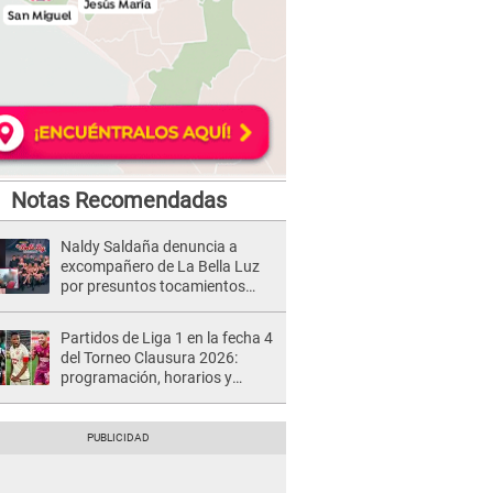
Notas Recomendadas
Naldy Saldaña denuncia a
excompañero de La Bella Luz
por presuntos tocamientos
indebidos e intento de besarla
Partidos de Liga 1 en la fecha 4
del Torneo Clausura 2026:
programación, horarios y
dónde ver