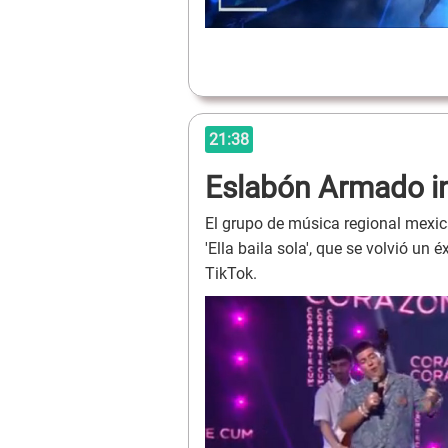
21:38
Eslabón Armado int
El grupo de música regional mexi
'Ella baila sola', que se volvió un
TikTok.