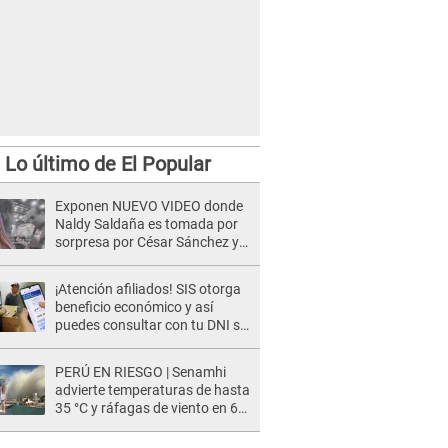
Lo último de El Popular
Exponen NUEVO VIDEO donde
Naldy Saldaña es tomada por
sorpresa por César Sánchez y
ella evidencia su REACCIÓN: Le
agarró la mano
¡Atención afiliados! SIS otorga
beneficio económico y así
puedes consultar con tu DNI si
te corresponde
PERÚ EN RIESGO | Senamhi
advierte temperaturas de hasta
35 °C y ráfagas de viento en 6
regiones del país