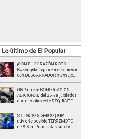
Lo último de El Popular
¡CON EL CORAZÓN ROTO!
Rosangela Espinoza conmueve
con DESGARRADOR mensaje
tras terrible pérdida: "Descansa
en paz..."
ONP ofrece BONIFICACIÓN
ADICIONAL del 25% a jubilados
que cumplan este REQUISITO:
revisa si accedes aquí
SILENCIO SÍSMICO | IGP
advierte posible TERREMOTO
de 8.8 en Perú: estas son las
zonas más expuestas