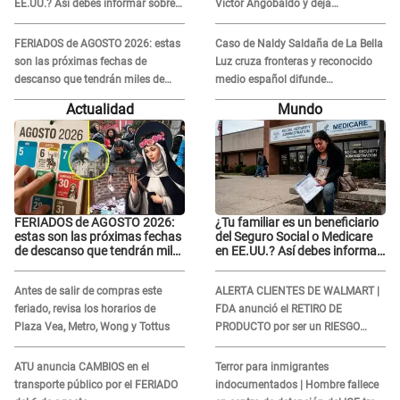
EE.UU.? Así debes informar sobre
Víctor Angobaldo y deja
su muerte para EVITAR COBROS
DESGARRADOR mensaje: "Mi
corazón está roto..."
FERIADOS de AGOSTO 2026: estas
Caso de Naldy Saldaña de La Bella
son las próximas fechas de
Luz cruza fronteras y reconocido
descanso que tendrán miles de
medio español difunde
peruanos
INDIGNANTE video: "Un hombre
Actualidad
Mundo
semicalvo que le dobla la edad"
FERIADOS de AGOSTO 2026:
¿Tu familiar es un beneficiario
estas son las próximas fechas
del Seguro Social o Medicare
de descanso que tendrán miles
en EE.UU.? Así debes informar
de peruanos
sobre su muerte para EVITAR
COBROS
Antes de salir de compras este
ALERTA CLIENTES DE WALMART |
feriado, revisa los horarios de
FDA anunció el RETIRO DE
Plaza Vea, Metro, Wong y Tottus
PRODUCTO por ser un RIESGO
MORTAL para consumidores: ¿Cuál
es?
ATU anuncia CAMBIOS en el
Terror para inmigrantes
transporte público por el FERIADO
indocumentados | Hombre fallece