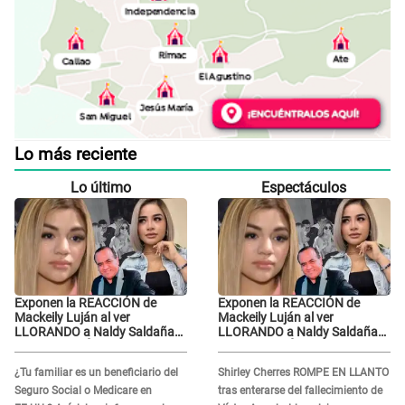
Lo más reciente
Lo último
Espectáculos
Exponen la REACCIÓN de
Exponen la REACCIÓN de
Mackeily Luján al ver
Mackeily Luján al ver
LLORANDO a Naldy Saldaña
LLORANDO a Naldy Saldaña
tras AGRESIÓN de director de
tras AGRESIÓN de director de
'La Bella Luz': Esto hizo
'La Bella Luz': Esto hizo
¿Tu familiar es un beneficiario del
Shirley Cherres ROMPE EN LLANTO
Seguro Social o Medicare en
tras enterarse del fallecimiento de