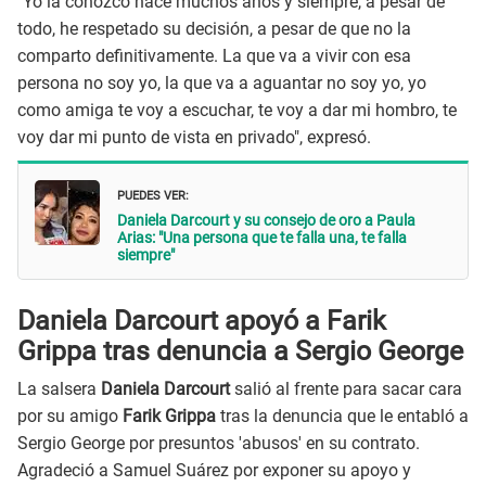
"Yo la conozco hace muchos años y siempre, a pesar de
todo, he respetado su decisión, a pesar de que no la
comparto definitivamente. La que va a vivir con esa
persona no soy yo, la que va a aguantar no soy yo, yo
como amiga te voy a escuchar, te voy a dar mi hombro, te
voy dar mi punto de vista en privado", expresó.
PUEDES VER:
Daniela Darcourt y su consejo de oro a Paula
Arias: "Una persona que te falla una, te falla
siempre"
Daniela Darcourt apoyó a Farik
Grippa tras denuncia a Sergio George
La salsera
Daniela Darcourt
salió al frente para sacar cara
por su amigo
Farik Grippa
tras la denuncia que le entabló a
Sergio George por presuntos 'abusos' en su contrato.
Agradeció a Samuel Suárez por exponer su apoyo y