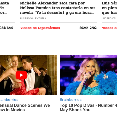
hasta
Michelle Alexander saca cara por
Luis Sá
 de
Melissa Paredes tras contratarla en su
en plen
dor
novela: "Yo la descubrí y ya era hora
que has
que regrese"
LUCERO VALENZUELA
LUCERO VA
Videos de Espectáculos
Videos d
024/12/01
2024/12/02