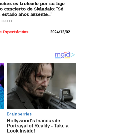
nchez es troleado por su hijo
o concierto de Skándalo: "Sé
 estado años ausente..."
LENZUELA
e Espectáculos
2024/12/02