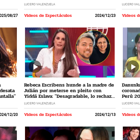
LUCERO VALENZUELA
LUCERO VA
Videos de Espectáculos
Videos d
025/08/27
2024/12/23
n
Rebeca Escribens hunde a la madre de
Danuska
 desata
Julián por meterse en pleito con
coronad
ntalla"
Yiddá Eslava: "Desagradable, lo rechazo
Perú 20
profundamente"
cumplir
LUCERO VALENZUELA
LUCERO VA
Videos de Espectáculos
Videos d
024/12/20
2024/12/13