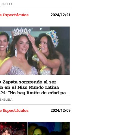
LENZUELA
e Espectáculos
2024/12/21
 Zapata sorprende al ser
a en el Miss Mundo Latina
24: "No hay límite de edad para
 los sueños"
LENZUELA
e Espectáculos
2024/12/09