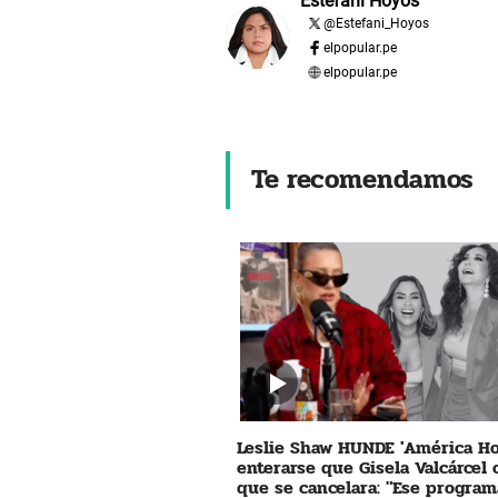
Estefani Hoyos
@
Estefani_Hoyos
elpopular.pe
elpopular.pe
Te recomendamos
Leslie Shaw HUNDE 'América Ho
enterarse que Gisela Valcárcel
que se cancelara: "Ese program