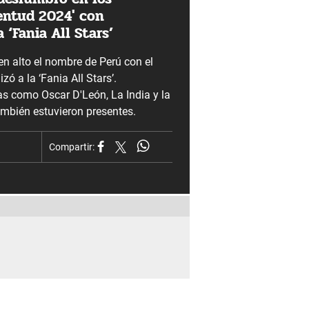
entud 2024′ con
 ‘Fania All Stars’
n alto el nombre de Perú con el
ó a la ‘Fania All Stars’.
as como Oscar D'León, La India y la
ambién estuvieron presentes.
Compartir: