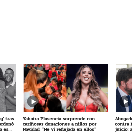
y' tras
Yahaira Plasencia sorprende con
Abogado
 ordenó
cariñosas donaciones a niños por
contra 
a es
Navidad: "Me vi reflejada en ellos"
juicio: