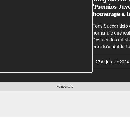
‘Premios Juv
homenaje a la
Tony Succar dejó e
homenaje que realiz
Destacados artist
brasileña Anitta t
27 de julio de 2024