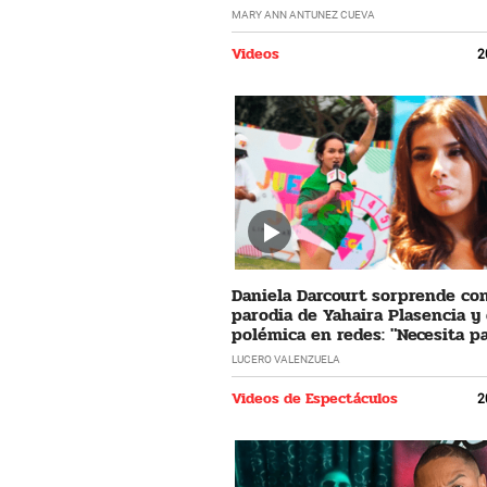
horrible"
MARY ANN ANTUNEZ CUEVA
Videos
2
Daniela Darcourt sorprende co
parodia de Yahaira Plasencia y
polémica en redes: "Necesita pa
LUCERO VALENZUELA
Videos de Espectáculos
2