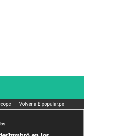
scopo
Volver a Elpopular.pe
los
deslumbró en los