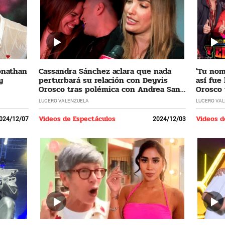
Jonathan
Cassandra Sánchez aclara que nada
'Tu nomb
y
perturbará su relación con Deyvis
así fue
Orosco tras polémica con Andrea San
Orosco 
Martín
LUCERO VALENZUELA
LUCERO VA
Videos de Espectáculos
Videos d
024/12/07
2024/12/03