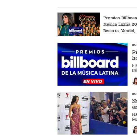
Premios Billboar
Música Latina 20
Becerra, Yandel,
Niche y todos lo
que cantarán
05 
P
h
Fl
Bi
05 
N
a
Na
Mú