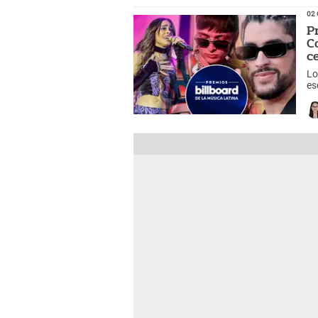
02 
P
C
c
Lo
es
AQ