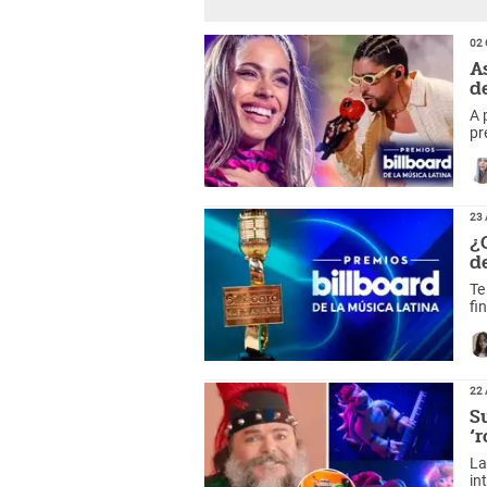
02 
A
d
A 
pr
¿Q
23 
¿
d
Te
fi
22 
S
‘
La
in