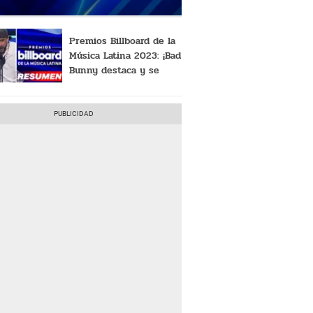
Premios Billboard de la
Música Latina 2023: ¡Bad
Bunny destaca y se
convierte en el "Artista
del Año"!