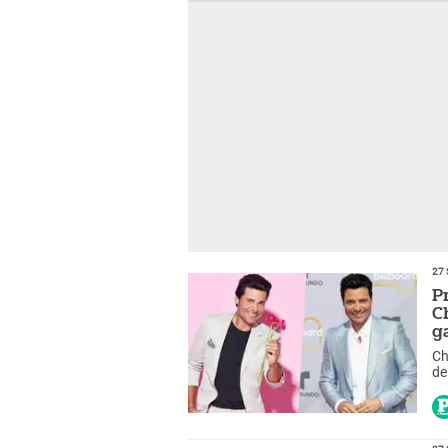
27 
P
C
g
Ch
de
qu
27 