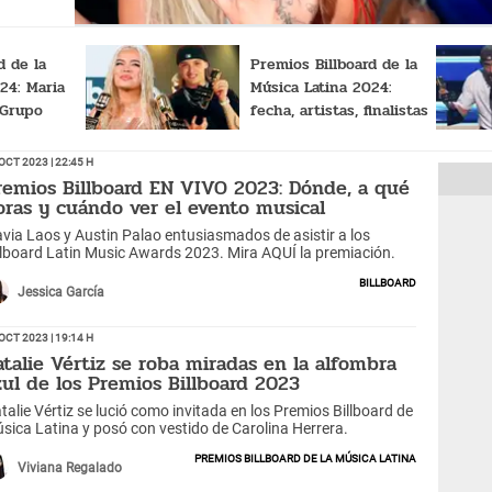
d de la
Premios Billboard de la
24: Maria
Música Latina 2024:
 Grupo
fecha, artistas, finalistas
s artistas
y cómo disfrutar del
evento en vivo
Oct 2023 | 22:45 h
remios Billboard EN VIVO 2023: Dónde, a qué
oras y cuándo ver el evento musical
avia Laos y Austin Palao entusiasmados de asistir a los
llboard Latin Music Awards 2023. Mira AQUÍ la premiación.
Billboard
Jessica García
Oct 2023 | 19:14 h
atalie Vértiz se roba miradas en la alfombra
zul de los Premios Billboard 2023
talie Vértiz se lució como invitada en los Premios Billboard de
sica Latina y posó con vestido de Carolina Herrera.
Premios Billboard de la Música Latina
Viviana Regalado