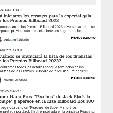
Oct 2023 | 17:54 h
sí iniciaron los ensayos para la especial gala
e los Premios Billboard 2023
pocos días de los Premios Billboard 2023, diversos artistas se
eparan previo a sus presentaciones en la gran noche.
uiénes cantarán?
Premios Billboard
Antuane Calderón
Ago 2023 | 19:29 h
Cuándo se anunciará la lista de los finalistas
e los Premios Billboard 2023?
 contamos todos los detalles sobre la revelación de los
nalistas de los Premios Billboard de la Música Latina 2023.
Premios Billboard
Valeria Mendoza
Abr 2023 | 20:00 h
uper Mario Bros: “Peaches” de Jack Black la
rompe’ y aparece en la lista Billboard Hot 100
 pegajosa canción "Peaches" de Super Mario Bros,
terpretada por Jack Black e inspirada en la princesa Peach, se