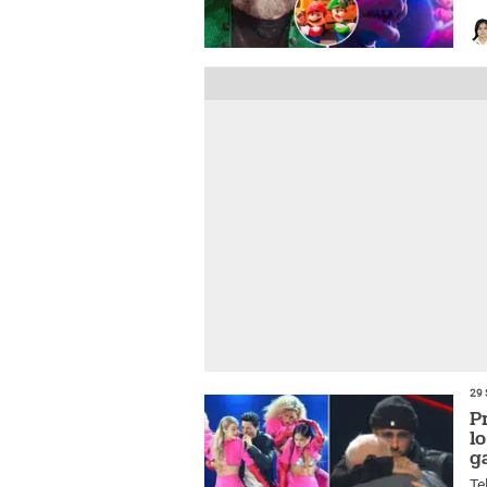
ub
29 
P
l
g
Te