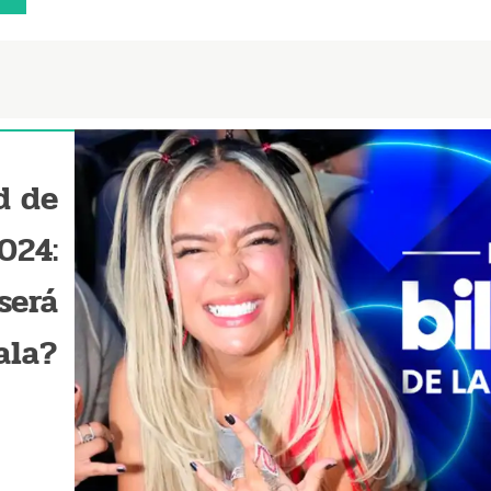
d de
024:
será
ala?