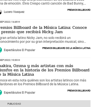
ena de emoción. Elvis Crespo cantó canción de Bad Bunny,
cky Jam lloró, todos los detalles, aquí.
Premios Billboard
Lucero Vasquez
Sep 2022 | 14:49 h
remios Billboard de la Música Latina: Conoce
l premio que recibirá Nicky Jam
 gran artista latino Nicky Jam, no solo recibirá un
conocimiento por por su gran interpretación musical, sino
mbién por su trayectoria en el mundo artístico como actor,
Premios Billboard de la Música Latina
ntante y empresario.
Espectáculos El Popular
Sep 2022 | 10:33 h
hakira, Ozuna y más artistas con más
riunfos en la historia de los Premios Billboard
e la Música Latina
noce en esta nota quiénes son los artistas latinos con más
lardones en los Premios Billboard de la Música Latina.
Premios Billboard
Espectáculos El Popular