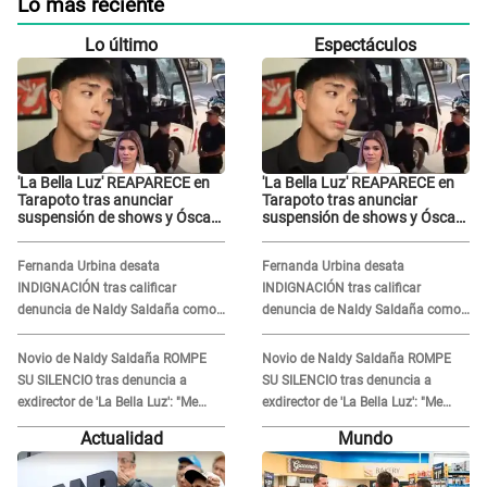
Lo más reciente
Lo último
Espectáculos
'La Bella Luz' REAPARECE en
'La Bella Luz' REAPARECE en
Tarapoto tras anunciar
Tarapoto tras anunciar
suspensión de shows y Óscar
suspensión de shows y Óscar
Junior se JUSTIFICA: "Por un
Junior se JUSTIFICA: "Por un
error no vamos a pagar todos"
error no vamos a pagar todos"
Fernanda Urbina desata
Fernanda Urbina desata
INDIGNACIÓN tras calificar
INDIGNACIÓN tras calificar
denuncia de Naldy Saldaña como
denuncia de Naldy Saldaña como
'acto bochornoso': "No es justo
'acto bochornoso': "No es justo
atacar a otra mujer"
atacar a otra mujer"
Novio de Naldy Saldaña ROMPE
Novio de Naldy Saldaña ROMPE
SU SILENCIO tras denuncia a
SU SILENCIO tras denuncia a
exdirector de 'La Bella Luz': "Me
exdirector de 'La Bella Luz': "Me
basta con que ella esté bien"
basta con que ella esté bien"
Actualidad
Mundo