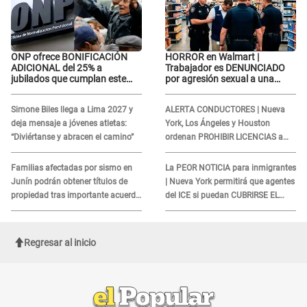
ONP ofrece BONIFICACIÓN
HORROR en Walmart |
ADICIONAL del 25% a
Trabajador es DENUNCIADO
jubilados que cumplan este
por agresión sexual a una
REQUISITO: revisa si accedes
cliente y su respuesta
aquí
INDIGNÓ A TODOS
Simone Biles llega a Lima 2027 y
ALERTA CONDUCTORES | Nueva
deja mensaje a jóvenes atletas:
York, Los Ángeles y Houston
“Diviértanse y abracen el camino”
ordenan PROHIBIR LICENCIAS a
quienes no presenten ESTE
DOCUMENTO
Familias afectadas por sismo en
La PEOR NOTICIA para inmigrantes
Junín podrán obtener títulos de
| Nueva York permitirá que agentes
propiedad tras importante acuerdo
del ICE si puedan CUBRIRSE EL
de Cofopri
ROSTRO
Regresar al inicio