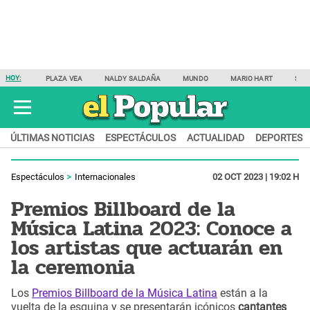
HOY:
PLAZA VEA
NALDY SALDAÑA
MUNDO
MARIO HART
SAM
ÚLTIMAS NOTICIAS
ESPECTÁCULOS
ACTUALIDAD
DEPORTES
Espectáculos
Internacionales
02 OCT 2023 | 19:02 H
Premios Billboard de la
Música Latina 2023: Conoce a
los artistas que actuarán en
la ceremonia
Los
Premios Billboard de la Música Latina
están a la
vuelta de la esquina y se presentarán icónicos
cantantes