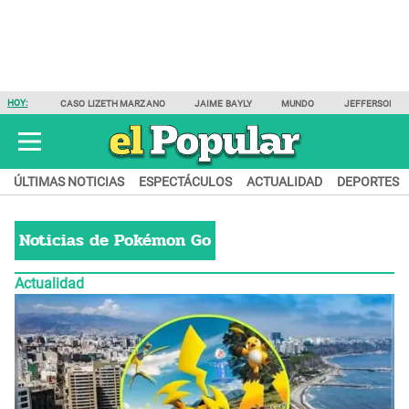
HOY:
CASO LIZETH MARZANO
JAIME BAYLY
MUNDO
JEFFERSON F
ÚLTIMAS NOTICIAS
ESPECTÁCULOS
ACTUALIDAD
DEPORTES
Noticias de
Pokémon Go
Actualidad