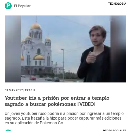
jóvenes, se trata de un videojuego que te permite vivir encuentros
Tecnología
paranormales.
El Popular
01 May 2017 | 19:15 h
Youtuber iría a prisión por entrar a templo
sagrado a buscar pokémones [VIDEO]
Un joven youtuber ruso podría ir a prisión por ingresar a un templo
sagrado. Esta hazaña la hizo para poder capturar más ediciones
en su aplicación de Pokémon Go.
Redes Sociales