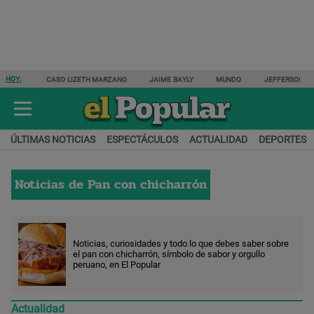
HOY:
CASO LIZETH MARZANO
JAIME BAYLY
MUNDO
JEFFERSON F
ÚLTIMAS NOTICIAS
ESPECTÁCULOS
ACTUALIDAD
DEPORTES
Noticias de
Pan con chicharrón
Noticias, curiosidades y todo lo que debes saber sobre
el pan con chicharrón, símbolo de sabor y orgullo
peruano, en El Popular
Actualidad