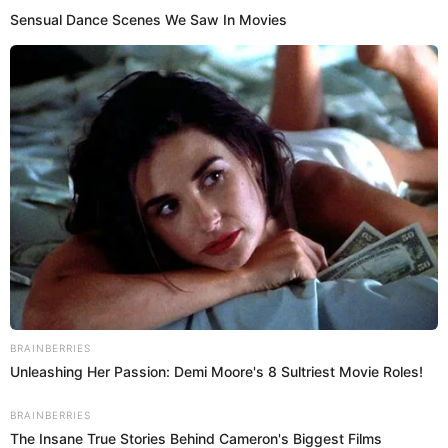
13 Sep 2025 | 12:31 h
Perú venció a Venezuela: pan con chicharrón
ganó a la arepa y se proclamó campeón en el
Mundial de Ibai
Perú se consagró campeón del Mundial de Desayunos organizado
por Ibai, después de que el pan con chicharrón venciera a la arepa
en una final reñida contra Venezuela.
Pan con chicharrón
Diego Pecho