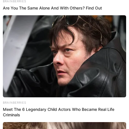
Llanos instó a los seguidores a votar, destacando cómo apoyar a
Perú o Venezuela en las plataformas oficiales, incluyendo TikTok e
Instagram.
Pan con chicharrón
Rocío Benavides
10 Sep 2025 | 8:42 h
Pan con chicharrón pierde el trono y este es el
sándwich que lo destronó en el ranking mundial
El shawarma fue coronado como el mejor sándwich del mundo,