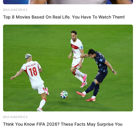
emprendedores, influencers y actividades gastronómicas para
impulsar la votación entre el pan con chicharrón y la arepa
venezolana.
Ibai Llanos
Rocío Benavides
11 Sep 2025 | 14:02 h
Ibai reveló cuándo será el ÚLTIMO día para votar
y conocer al GANADOR del 'Mundial de
desayunos': queda poco tiempo