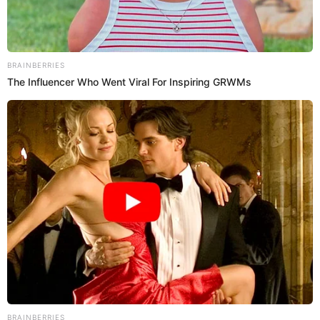
13 Sep 2025 | 18:50 h
Pan con chicharrón del Perú campeón mundial:
El Chinito se prepara para récord histórico de
comensales
La sanguchería El Chinito se alista para recibir una gran afluencia
de comensales este domingo 14 de septiembre, tras ganar el
Mundial de Desayunos del streamer Ibai Llanos.
Pan con chicharrón
Diego Pecho