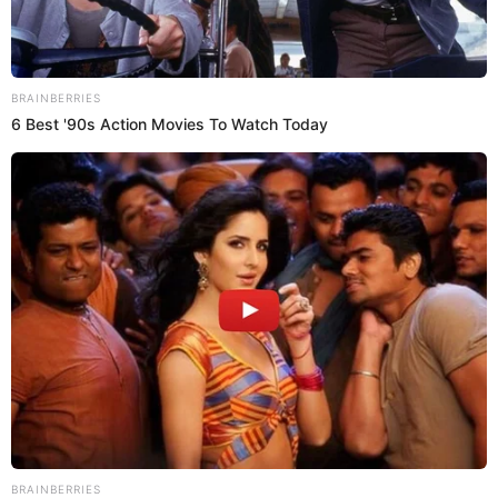
09 Sep 2025 | 18:15 h
Regalarán 500 panes con chicharrón para apoyar
a Perú en la final del Mundial de Desayunos:
conoce cuándo y dónde
La final del Mundial de Desayunos de Ibai trae 500 panes con
chicharrón gratis en Lima gracias a Lay’s y una reconocida
sanguchería. Descubre cómo obtenerlos.
Pan con chicharrón
Diego Pecho