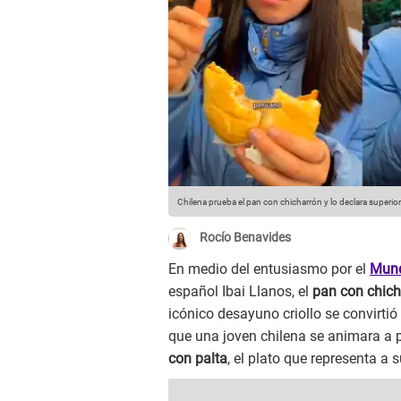
Chilena prueba el pan con chicharrón y lo declara superio
Rocío Benavides
En medio del entusiasmo por el
Mund
español Ibai Llanos, el
pan con chich
icónico desayuno criollo se convirtió
que una joven chilena se animara a p
con palta
, el plato que representa a 