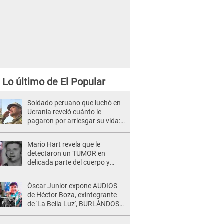
Lo último de El Popular
Soldado peruano que luchó en
Ucrania reveló cuánto le
pagaron por arriesgar su vida:
"No era garantizado"
Mario Hart revela que le
detectaron un TUMOR en
delicada parte del cuerpo y
expone diagnóstico: "Dolores
muy fuertes..."
Óscar Junior expone AUDIOS
de Héctor Boza, exintegrante
de 'La Bella Luz', BURLÁNDOSE
de Anely Dávila tras acusarlo
de maltrato: "Grábame..."