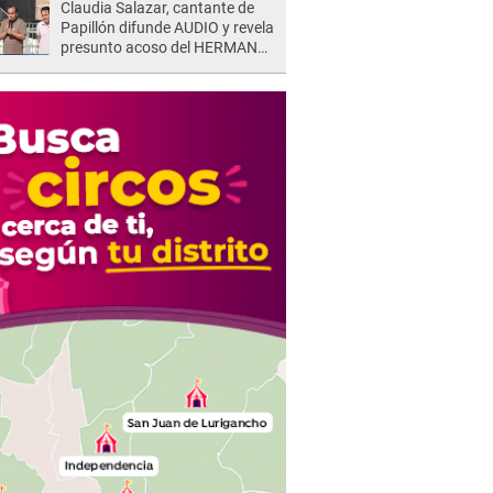
Claudia Salazar, cantante de
Papillón difunde AUDIO y revela
presunto acoso del HERMANO
del director musical de La Bella
Luz: "Me quedé asustada, en
shock"