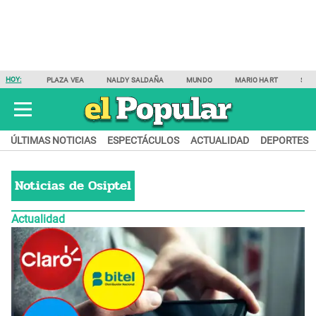
HOY:
PLAZA VEA
NALDY SALDAÑA
MUNDO
MARIO HART
SAM
ÚLTIMAS NOTICIAS
ESPECTÁCULOS
ACTUALIDAD
DEPORTES
Noticias de
Osiptel
Actualidad