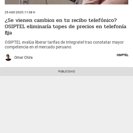
25 Ago 2025 | 11:38 h
¿Se vienen cambios en tu recibo telefónico?
OSIPTEL eliminaría topes de precios en telefonía
fija
OSIPTEL evalúa liberar tarifas de Integratel tras constatar mayor
competencia en el mercado peruano.
Osiptel
Omar Chira