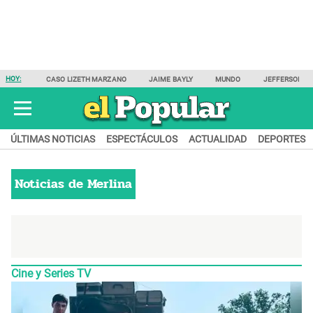
HOY:
CASO LIZETH MARZANO
JAIME BAYLY
MUNDO
JEFFERSON F
ÚLTIMAS NOTICIAS
ESPECTÁCULOS
ACTUALIDAD
DEPORTES
Noticias de
Merlina
Cine y Series TV