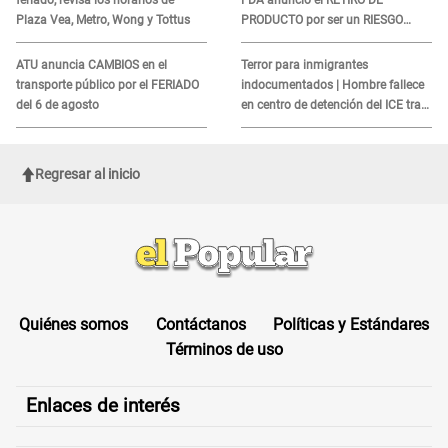
feriado, revisa los horarios de
FDA anunció el RETIRO DE
Plaza Vea, Metro, Wong y Tottus
PRODUCTO por ser un RIESGO
MORTAL para consumidores: ¿Cuál
es?
ATU anuncia CAMBIOS en el
Terror para inmigrantes
transporte público por el FERIADO
indocumentados | Hombre fallece
del 6 de agosto
en centro de detención del ICE tras
sufrir una "emergencia médica"
Regresar al inicio
Quiénes somos
Contáctanos
Políticas y Estándares
Términos de uso
Enlaces de interés