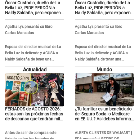
Óscar Custodio, dueño de La
Óscar Custodio, dueño de La
Bella Luz, PIDE PERDÓN a
Bella Luz, PIDE PERDÓN a
Naldy Saldaña, pero exponen
Naldy Saldaña, pero exponen
audio donde le reclama por
audio donde le reclama por
VIDEOS: "No hay necesidad de
VIDEOS: "No hay necesidad de
Agatha Lys presentó su libro
Agatha Lys presentó su libro
grabar"
grabar"
Cartas Marcadas
Cartas Marcadas
Esposa del director musical de La
Esposa del director musical de La
Bella Luz lo defiende y ACUSA a
Bella Luz lo defiende y ACUSA a
Naldy Saldaña de tener una
Naldy Saldaña de tener una
relación con él y otros integrantes
relación con él y otros integrantes
Actualidad
Mundo
FERIADOS de AGOSTO 2026:
¿Tu familiar es un beneficiario
estas son las próximas fechas
del Seguro Social o Medicare
de descanso que tendrán miles
en EE.UU.? Así debes informar
de peruanos
sobre su muerte para EVITAR
COBROS
Antes de salir de compras este
ALERTA CLIENTES DE WALMART |