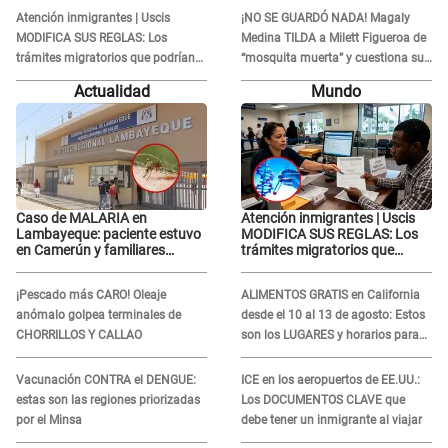
Moisés: “Gracias”
Atención inmigrantes | Uscis
¡NO SE GUARDÓ NADA! Magaly
MODIFICA SUS REGLAS: Los
Medina TILDA a Milett Figueroa de
trámites migratorios que podrían
“mosquita muerta” y cuestiona su
necesitar tu prueba de ADN
RECONCILIACIÓN con Marcelo
Actualidad
Mundo
Tinelli en TV argentina
Caso de MALARIA en
Atención inmigrantes | Uscis
Lambayeque: paciente estuvo
MODIFICA SUS REGLAS: Los
en Camerún y familiares
trámites migratorios que
denuncian demora en
podrían necesitar tu prueba de
tratamiento
ADN
¡Pescado más CARO! Oleaje
ALIMENTOS GRATIS en California
anómalo golpea terminales de
desde el 10 al 13 de agosto: Estos
CHORRILLOS Y CALLAO
son los LUGARES y horarios para
recibir la ayuda
Vacunación CONTRA el DENGUE:
ICE en los aeropuertos de EE.UU.:
estas son las regiones priorizadas
Los DOCUMENTOS CLAVE que
por el Minsa
debe tener un inmigrante al viajar