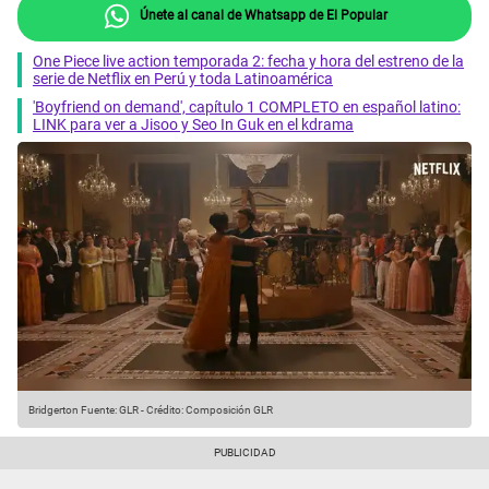
Únete al canal de Whatsapp de El Popular
One Piece live action temporada 2: fecha y hora del estreno de la
serie de Netflix en Perú y toda Latinoamérica
'Boyfriend on demand', capítulo 1 COMPLETO en español latino:
LINK para ver a Jisoo y Seo In Guk en el kdrama
Bridgerton
Fuente: GLR
-
Crédito: Composición GLR