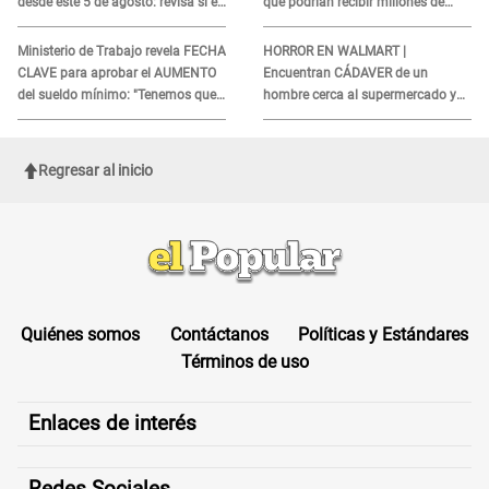
desde este 5 de agosto: revisa si el
que podrían recibir millones de
tuyo está en la lista
personas en agosto
Ministerio de Trabajo revela FECHA
HORROR EN WALMART |
CLAVE para aprobar el AUMENTO
Encuentran CÁDAVER de un
del sueldo mínimo: "Tenemos que
hombre cerca al supermercado y
activar..."
esto reveló la autopsia que le
realizaron
Regresar al inicio
Quiénes somos
Contáctanos
Políticas y Estándares
Términos de uso
Enlaces de interés
Redes Sociales