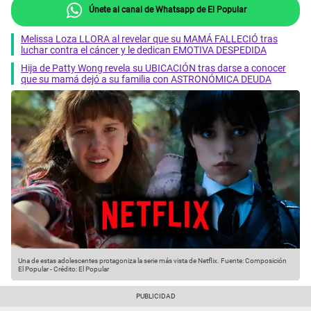
Únete al canal de Whatsapp de El Popular
Melissa Loza LLORA al revelar que su MAMÁ FALLECIÓ tras
luchar contra el cáncer y le dedican EMOTIVA DESPEDIDA
Hija de Patty Wong revela su UBICACIÓN tras darse a conocer
que su mamá dejó a su familia con ASTRONÓMICA DEUDA
Una de estas adolescentes protagoniza la serie más vista de Netflix.
Fuente: Composición
El Popular
-
Crédito: El Popular