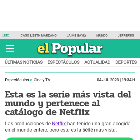
HOY:
CASO LIZETH MARZANO
JAIME BAYLY
MUNDO
JEFFERSON F
ÚLTIMAS NOTICIAS
ESPECTÁCULOS
ACTUALIDAD
DEPORTES
Espectáculos
Cine y TV
04 JUL 2023 | 19:34 H
Esta es la serie más vista del
mundo y pertenece al
catálogo de Netflix
Las producciones de
Netflix
han tenido una gran acogida
en el mundo entero, pero esta es la
serie
más vista.