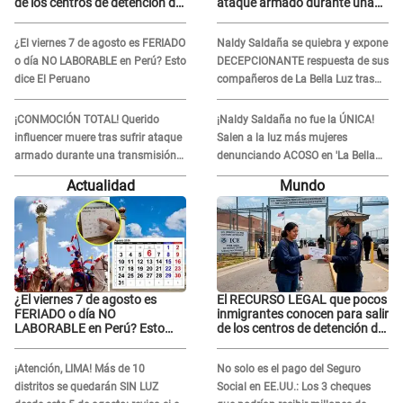
de los centros de detención del
ataque armado durante una
ICE: Trump quiere
transmisión en vivo
ELIMINARLO
¿El viernes 7 de agosto es FERIADO
Naldy Saldaña se quiebra y expone
o día NO LABORABLE en Perú? Esto
DECEPCIONANTE respuesta de sus
dice El Peruano
compañeros de La Bella Luz tras
sufrir agresión: "Sabían lo que
pasaba"
¡CONMOCIÓN TOTAL! Querido
¡Naldy Saldaña no fue la ÚNICA!
influencer muere tras sufrir ataque
Salen a la luz más mujeres
armado durante una transmisión
denunciando ACOSO en 'La Bella
en vivo
Luz' por parte de director
Actualidad
Mundo
¿El viernes 7 de agosto es
El RECURSO LEGAL que pocos
FERIADO o día NO
inmigrantes conocen para salir
LABORABLE en Perú? Esto
de los centros de detención del
dice El Peruano
ICE: Trump quiere
ELIMINARLO
¡Atención, LIMA! Más de 10
No solo es el pago del Seguro
distritos se quedarán SIN LUZ
Social en EE.UU.: Los 3 cheques