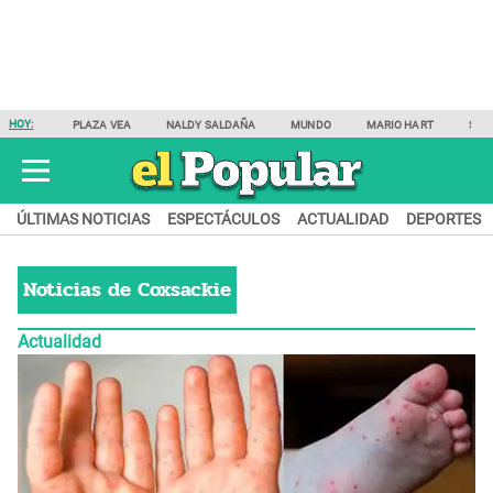
HOY:
PLAZA VEA
NALDY SALDAÑA
MUNDO
MARIO HART
SAM
ÚLTIMAS NOTICIAS
ESPECTÁCULOS
ACTUALIDAD
DEPORTES
Noticias de
Coxsackie
Actualidad