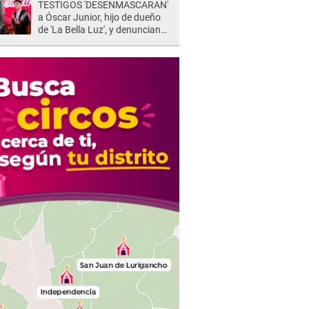
TESTIGOS 'DESENMASCARAN'
a Óscar Junior, hijo de dueño
de 'La Bella Luz', y denuncian
maltratos en la orquesta: "Los
humilla..."