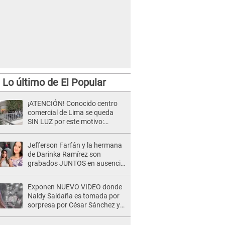
Lo último de El Popular
¡ATENCIÓN! Conocido centro
comercial de Lima se queda
SIN LUZ por este motivo:
¿desde cuándo atenderá?
Jefferson Farfán y la hermana
de Darinka Ramírez son
grabados JUNTOS en ausencia
de Xiomy Kanashiro: "Siempre
va acompañada..."
Exponen NUEVO VIDEO donde
Naldy Saldaña es tomada por
sorpresa por César Sánchez y
ella evidencia su REACCIÓN: Le
agarró la mano