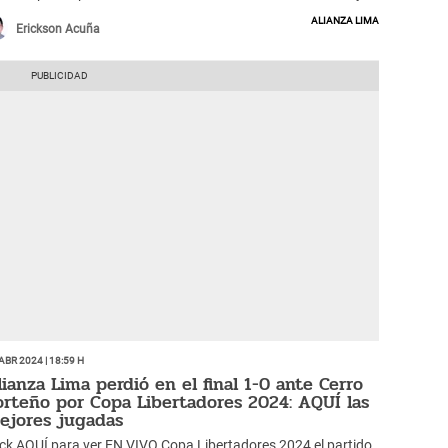
n las manos vacías.
Alianza Lima
Erickson Acuña
Abr 2024 | 18:59 h
lianza Lima perdió en el final 1-0 ante Cerro
orteño por Copa Libertadores 2024: AQUÍ las
ejores jugadas
ick AQUÍ para ver EN VIVO Copa Libertadores 2024 el partido