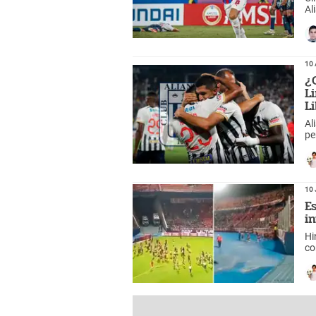
Al
Nu
10 
¿
L
L
Al
pe
ll
10 
E
i
Hi
co
de