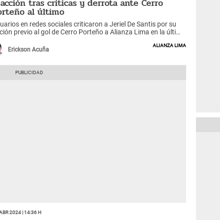
eacción tras críticas y derrota ante Cerro
orteño al último
uarios en redes sociales criticaron a Jeriel De Santis por su
ción previo al gol de Cerro Porteño a Alianza Lima en la última
gada del partido por Copa Libertadores 2024.
Alianza Lima
Erickson Acuña
Abr 2024 | 14:36 h