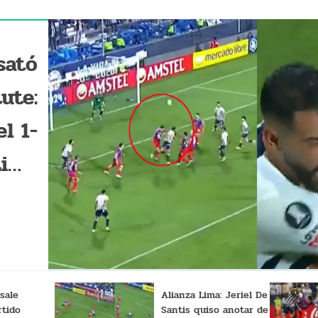
sató
ute:
el 1-
Lima
teño
 sale
Alianza Lima: Jeriel De
rtido
Santis quiso anotar de