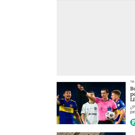
14 
B
p
L
¿P
pe
go