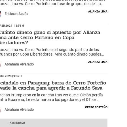
ianza Lima vs. Cerro Porteño por fase de grupos desde ‘La
eva Olla’ en Asunción.
Alianza Lima
Erickson Acuña
Abr 2024 | 13:51 h
Cuánto dinero gano si apuesto por Alianza
ima ante Cerro Porteño en Copa
ibertadores?
ianza Lima vs. Cerro Porteño es el segundo partido de los
ruanos por Copa Libertadores. Mira cuánto dinero puedes
evarte si apuestas a ganador por los íntimos.
Alianza Lima
Abraham Alvarado
Jul 2023 | 9:06 h
scándalo en Paraguay: barra de Cerro Porteño
nvade la cancha para agredir a Facundo Sava
nchas irrumpieron en la cancha tras ver que el Ciclón perdía
ntra Guaireña, Le reclamaron a los jugadores y el DT se
spidió.
Cerro Porteño
Abraham Alvarado