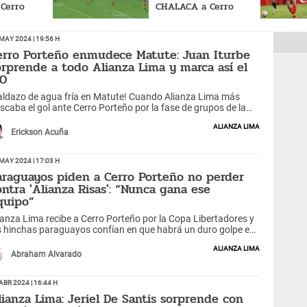
 Cerro
CHALACA a Cerro
a capta su
Porteño, pero así
definió
May 2024 | 19:56 h
erro Porteño enmudece Matute: Juan Iturbe
orprende a todo Alianza Lima y marca así el
-0
aldazo de agua fría en Matute! Cuando Alianza Lima más
scaba el gol ante Cerro Porteño por la fase de grupos de la
pa Libertadores 2024, Juan Iturbe apareció en el área
Alianza Lima
anquiazul para vencer al portero Ángelo Campos.
Erickson Acuña
May 2024 | 17:03 h
araguayos piden a Cerro Porteño no perder
ontra 'Alianza Risas': “Nunca gana ese
quipo”
ianza Lima recibe a Cerro Porteño por la Copa Libertadores y
s hinchas paraguayos confían en que habrá un duro golpe en
tute.
Alianza Lima
Abraham Alvarado
Abr 2024 | 16:44 h
lianza Lima: Jeriel De Santis sorprende con