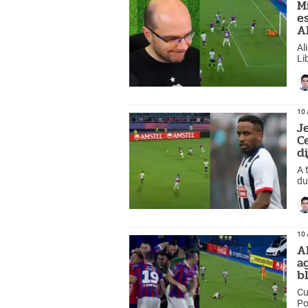
M
e
A
Al
Li
10 
J
C
d
A 
du
Li
10 
A
a
b
Cu
Po