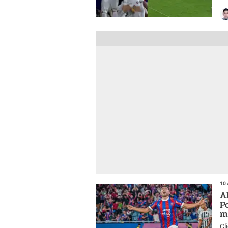
co
10 
A
P
m
Cl