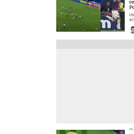
r
P
Us
ac
ju
11 