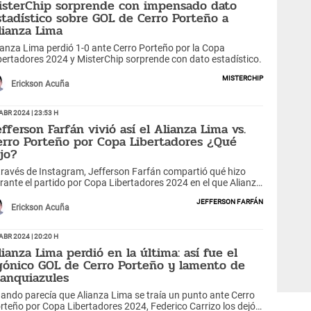
isterChip sorprende con impensado dato
stadístico sobre GOL de Cerro Porteño a
lianza Lima
ianza Lima perdió 1-0 ante Cerro Porteño por la Copa
bertadores 2024 y MisterChip sorprende con dato estadístico.
MisterChip
Erickson Acuña
Abr 2024 | 23:53 h
efferson Farfán vivió así el Alianza Lima vs.
erro Porteño por Copa Libertadores ¿Qué
ijo?
través de Instagram, Jefferson Farfán compartió qué hizo
rante el partido por Copa Libertadores 2024 en el que Alianza
ma perdió.
Jefferson Farfán
Erickson Acuña
Abr 2024 | 20:20 h
lianza Lima perdió en la última: así fue el
gónico GOL de Cerro Porteño y lamento de
lanquiazules
ando parecía que Alianza Lima se traía un punto ante Cerro
rteño por Copa Libertadores 2024, Federico Carrizo los dejó