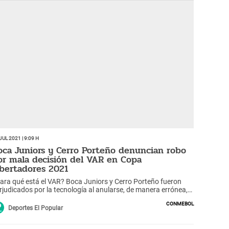
Jul 2021 | 9:09 h
oca Juniors y Cerro Porteño denuncian robo
or mala decisión del VAR en Copa
ibertadores 2021
ara qué está el VAR? Boca Juniors y Cerro Porteño fueron
rjudicados por la tecnología al anularse, de manera errónea,
les importantes para la clasificación.
Conmebol
Deportes El Popular