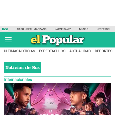
HOY:
CASO LIZETH MARZANO
JAIME BAYLY
MUNDO
JEFFERSON F
ÚLTIMAS NOTICIAS
ESPECTÁCULOS
ACTUALIDAD
DEPORTES
Noticias de
Box
Internacionales