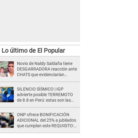
Lo último de El Popular
Novio de Naldy Saldaña tiene
DESGARRADORA reacción ante
CHATS que evidenciarían
INFIDELIDAD con animador de
'La Bella Luz': "Se puso..."
SILENCIO SÍSMICO | IGP
advierte posible TERREMOTO
de 8.8 en Perú: estas son las
zonas más expuestas
ONP ofrece BONIFICACIÓN
ADICIONAL del 25% a jubilados
que cumplan este REQUISITO:
revisa si accedes aquí