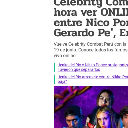
Celebrity Com
hora ver ONLI
entre Nico Po
Gerardo Pe', 
Vuelve Celebrity Combat Perú con la
19 de junio. Conoce todos los famoso
vivo online.
Jenko del Río y Nikko Ponce protagoniz
Tuvieron que separarlos
Jenko del Río arremete contra Nikko Pon
paja”