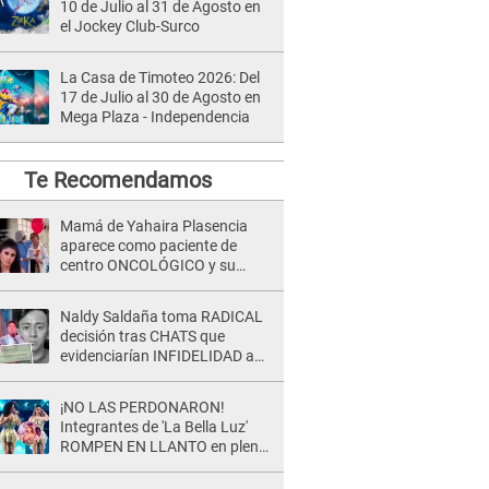
10 de Julio al 31 de Agosto en
el Jockey Club-Surco
La Casa de Timoteo 2026: Del
17 de Julio al 30 de Agosto en
Mega Plaza - Independencia
Te Recomendamos
Mamá de Yahaira Plasencia
aparece como paciente de
centro ONCOLÓGICO y su
hermano lanza DESGARRADOR
mensaje: "Hoy fue la última..."
Naldy Saldaña toma RADICAL
decisión tras CHATS que
evidenciarían INFIDELIDAD a
su novio con animador de 'La
Bella Luz': "Un día..."
¡NO LAS PERDONARON!
Integrantes de 'La Bella Luz'
ROMPEN EN LLANTO en pleno
concierto y reciben FUERTES
CRÍTICAS: “La víctima ...”