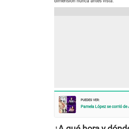
dimensión nunca antes vista.
PUEDES VER:
Pamela López se corrió de 
¿A qué hora y dónd