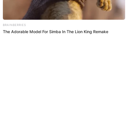
conocer la noticia sobre el futuro de Christian Cueva, quien busca
llegar de la mejor manera a las Eliminatorias del Mundial 2026. Con
esto, los rumores de una supuesta llegada a Boca Juniors se
Christian Cueva
terminaron.
Deportes El Popular
25 Mar 2022 | 21:24 h
Arabia Saudí: misiles impactan en depósito de
combustible cerca del circuito de la Fórmula 1
[VIDEO]