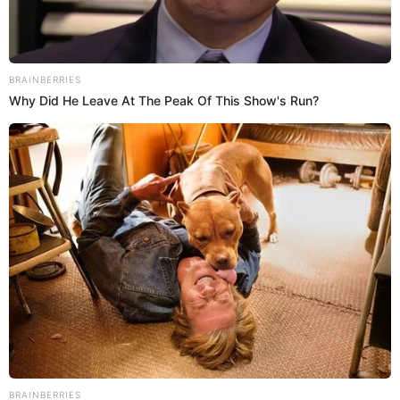
04 Ago 2022 | 20:01 h
Alex Valera recibió fuerte ‘lapo’ en Al-Fateh de
Christian Cueva: así fue el divertido “callejón
oscuro”
¡Se alista la dupla! Alex Valera es el nuevo fichaje del Al-Fateh de
Arabia Saudita y fue recibido de singular forma por el plantel.
Alex Valera
Deportes El Popular