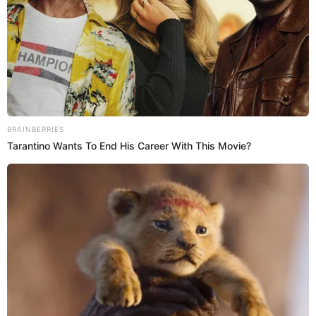
Fysaly en la última fecha de la Liga de Arabia Saudita y se llevó el
título. Al Hilal suma 18 títulos en la Liga Profesional Saudí y es el
tercer título consecutivo, siendo el más ganador.
André Carrillo
Deportes El Popular
22 Jun 2022 | 13:59 h
Christian Cueva no llega a Boca Juniors: renovó
con Al-Fateh hasta el 2025 y así lo anunciaron
[VIDEO]
A través de un emotivo video en sus redes sociales, Al-Fateh dio a