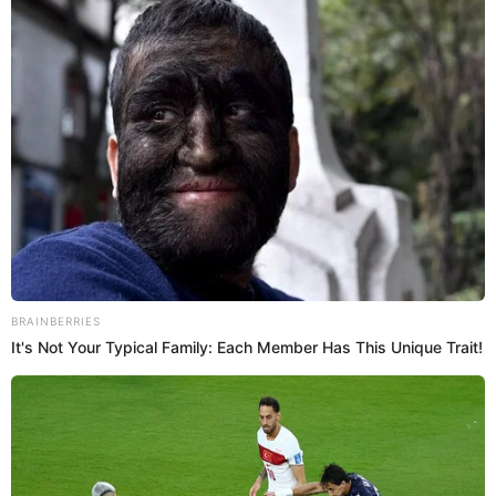
Universitario
El exdelantero de Universitario de Deportes, Alex Valera, anotó su
primer gol con la camiseta del Al Fateh en un encuentro amistoso
ante NK Tabor Sezana, en Eslovenia. Christian Cueva también se
hizo presente en el marcador.
Alex Valera
Deportes El Popular