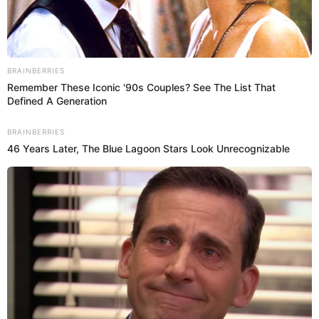
04 Ago 2022 | 22:21 h
¿Qué estaba haciendo? Christian Cueva capta
curiosa escena de Alex Valera en mueble: “Tas’
sabroso”
A través de Instagram, Christian Cueva descansaba tranquilo
cuando de pronto se percató de Alex Valera y lo empezó a grabar.
Christian Cueva
Deportes El Popular