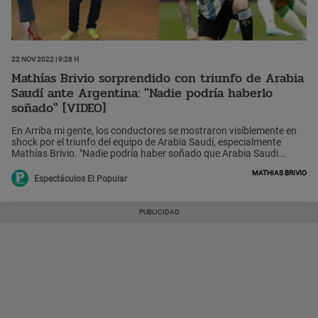
22 Nov 2022 | 9:28 h
Mathías Brivio sorprendido con triunfo de Arabia
Saudí ante Argentina: "Nadie podría haberlo
soñado" [VIDEO]
En Arriba mi gente, los conductores se mostraron visiblemente en
shock por el triunfo del equipo de Arabia Saudí, especialmente
Mathías Brivio. "Nadie podría haber soñado que Arabia Saudi
ganaría a Argentina (...) Fue la sorpresa el día de hoy", dijo, a lo que
Mathias Brivio
se sumó Gianella Neyra diciendo: "Qué dolor". Ante esto, el
Espectáculos El Popular
conductor volvió a manifestar su sorpresa. "Argentina iba ganando
con un penal de Messi, así empezaba el partido (...) Empieza la
polémica y la decepción ha sido para todos (...) No es la primera
vez que un equipo así pierde, los argentinos tienen mucha
esperanza. El jugador de fútbol nunca te va a decir que no hay
confianza", sentenció.