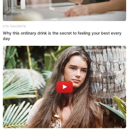
y es viral [VIDEO]
A través de Instagram, Alex Valera sorprendió a sus seguidores con
rutina de entrenamiento tras ser convocado a la selección peruana
de Juan Reynoso. El ex Universitario de Deportes se alista para
meter goles con el Al-Fateh.
Alex Valera
Deportes El Popular
29 Ago 2022 | 16:04 h
Alex Valera tiene una bonita amistad con
Christian Cueva en Arabia y así lo demuestra: