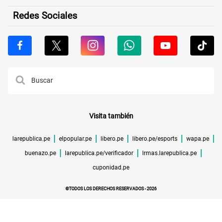
Redes Sociales
Visita también
larepublica.pe
elpopular.pe
libero.pe
libero.pe/esports
wapa.pe
buenazo.pe
larepublica.pe/verificador
lrmas.larepublica.pe
cuponidad.pe
©TODOS LOS DERECHOS RESERVADOS -
2026