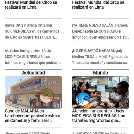
Festival Mundial del Circo se
Festival Mundial del Circo se
realizará en Lima
realizará en Lima
Raysa Ortiz y Sirena Ortiz son
¡YA TIENE NUEVO GALÁN! Pamela
SORPRENDIDAS en los camerinos
López habría ENCONTRADO el
de ‘Esto es Guerra’ tras FUERTE
amor con joven empresario y Pati
ENFRENTAMIENTO con Gabriel
Lorena la ECHA en VIVO
Moisés: “Gracias”
Atención inmigrantes | Uscis
¡NO SE GUARDÓ NADA! Magaly
MODIFICA SUS REGLAS: Los
Medina TILDA a Milett Figueroa de
trámites migratorios que podrían
“mosquita muerta” y cuestiona su
necesitar tu prueba de ADN
RECONCILIACIÓN con Marcelo
Actualidad
Mundo
Tinelli en TV argentina
Caso de MALARIA en
Atención inmigrantes | Uscis
Lambayeque: paciente estuvo
MODIFICA SUS REGLAS: Los
en Camerún y familiares
trámites migratorios que
denuncian demora en
podrían necesitar tu prueba de
tratamiento
ADN
¡Pescado más CARO! Oleaje
ALIMENTOS GRATIS en California