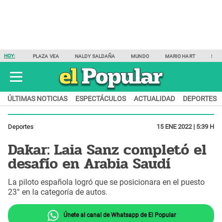
HOY:
PLAZA VEA
NALDY SALDAÑA
MUNDO
MARIO HART
SAM
ÚLTIMAS NOTICIAS
ESPECTÁCULOS
ACTUALIDAD
DEPORTES
Deportes
15 ENE 2022 | 5:39 H
Dakar: Laia Sanz completó el
desafío en Arabia Saudí
La piloto española logró que se posicionara en el puesto
23° en la categoría de autos.
Únete al canal de Whatsapp de El Popular