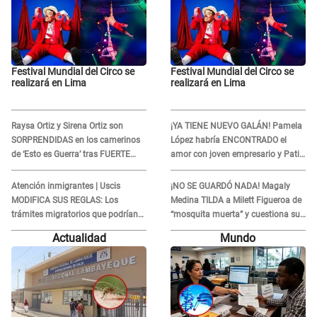
Festival Mundial del Circo se
Festival Mundial del Circo se
realizará en Lima
realizará en Lima
Raysa Ortiz y Sirena Ortiz son
¡YA TIENE NUEVO GALÁN! Pamela
SORPRENDIDAS en los camerinos
López habría ENCONTRADO el
de ‘Esto es Guerra’ tras FUERTE
amor con joven empresario y Pati
ENFRENTAMIENTO con Gabriel
Lorena la ECHA en VIVO
Moisés: “Gracias”
Atención inmigrantes | Uscis
¡NO SE GUARDÓ NADA! Magaly
MODIFICA SUS REGLAS: Los
Medina TILDA a Milett Figueroa de
trámites migratorios que podrían
“mosquita muerta” y cuestiona su
necesitar tu prueba de ADN
RECONCILIACIÓN con Marcelo
Actualidad
Mundo
Tinelli en TV argentina