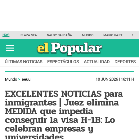
HOY:
PLAZA VEA
NALDY SALDAÑA
MUNDO
MARIO HART
SAM
ÚLTIMAS NOTICIAS
ESPECTÁCULOS
ACTUALIDAD
DEPORTES
Mundo
eeuu
10 JUN 2026 | 16:11 H
EXCELENTES NOTICIAS para
inmigrantes | Juez elimina
MEDIDA que impedía
conseguir la visa H-1B: Lo
celebran empresas y
universidades