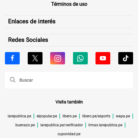
Términos de uso
Enlaces de interés
Redes Sociales
Visita también
larepublica.pe
elpopular.pe
libero.pe
libero.pe/esports
wapa.pe
buenazo.pe
larepublica.pe/verificador
lrmas.larepublica.pe
cuponidad.pe