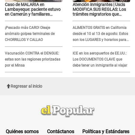
Caso de MALARIA en
Atención inmigrantes | Uscis
Lambayeque: paciente estuvo
MODIFICA SUS REGLAS: Los
en Camerún y familiares
trámites migratorios que
denuncian demora en
podrían necesitar tu prueba de
tratamiento
ADN
¡Pescado más CARO! Oleaje
ALIMENTOS GRATIS en California
anómalo golpea terminales de
desde el 10 al 13 de agosto: Estos
CHORRILLOS Y CALLAO
son los LUGARES y horarios para
recibir la ayuda
Vacunación CONTRA el DENGUE:
ICE en los aeropuertos de EE.UU.:
estas son las regiones priorizadas
Los DOCUMENTOS CLAVE que
por el Minsa
debe tener un inmigrante al viajar
Regresar al inicio
Quiénes somos
Contáctanos
Políticas y Estándares