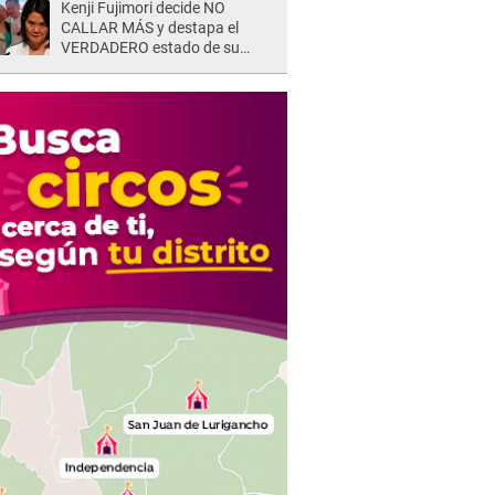
Kenji Fujimori decide NO
CALLAR MÁS y destapa el
VERDADERO estado de su
relación familiar con Keiko
Fujimori: "Mi familia es Érika, mi
suegra..."