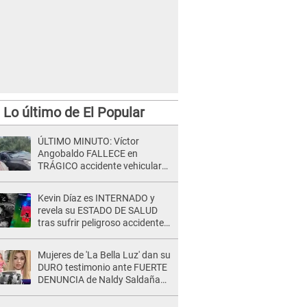
Lo último de El Popular
ÚLTIMO MINUTO: Víctor
Angobaldo FALLECE en
TRÁGICO accidente vehicular
en Cañete y Patricia Alquinta lo
confirma
Kevin Díaz es INTERNADO y
revela su ESTADO DE SALUD
tras sufrir peligroso accidente
en 'EEG' y caer desde altura de
ocho metros
Mujeres de 'La Bella Luz' dan su
DURO testimonio ante FUERTE
DENUNCIA de Naldy Saldaña
contra director: "Cualquier
acusación de apañamiento..."