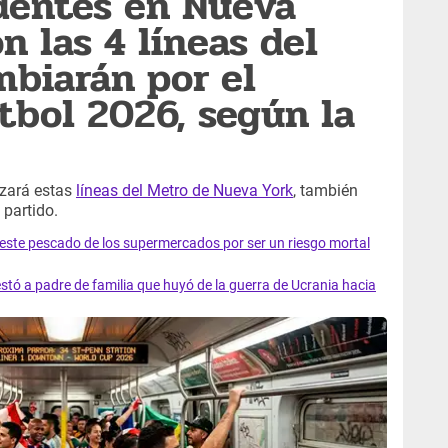
dentes en Nueva
on las 4 líneas del
biarán por el
tbol 2026, según la
rzará estas
líneas del Metro de Nueva York
, también
 partido.
e este pescado de los supermercados por ser un riesgo mortal
tó a padre de familia que huyó de la guerra de Ucrania hacia