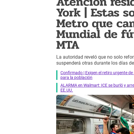
Atención resi
York | Estas s
Metro que cam
Mundial de fú
MTA
La autoridad reveló que no solo refo
suspenderá otras durante los días de
Confirmado | Exigen el retiro urgente d
para la población
ALARMA en Walmart: ICE se burló y arres
EE.UU.