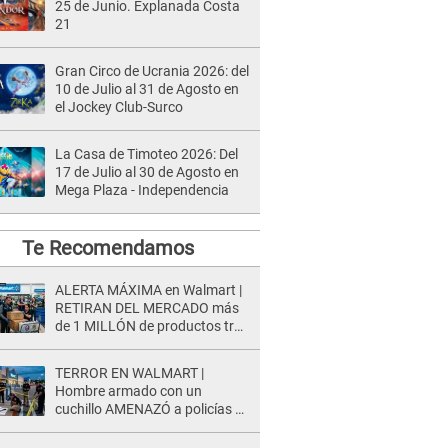
25 de Junio. Explanada Costa
21
Gran Circo de Ucrania 2026: del
10 de Julio al 31 de Agosto en
el Jockey Club-Surco
La Casa de Timoteo 2026: Del
17 de Julio al 30 de Agosto en
Mega Plaza - Independencia
Te Recomendamos
ALERTA MÁXIMA en Walmart |
RETIRAN DEL MERCADO más
de 1 MILLÓN de productos tras
causar HERIDAS GRAVES en
usuarios
TERROR EN WALMART |
Hombre armado con un
cuchillo AMENAZÓ a policías y
clientes: Este fue su INSÓLITO
FINAL