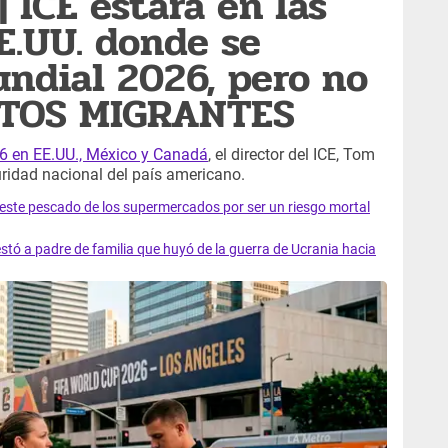
ICE estará en las
E.UU. donde se
undial 2026, pero no
STOS MIGRANTES
6 en EE.UU., México y Canadá
, el director del ICE, Tom
ridad nacional del país americano.
e este pescado de los supermercados por ser un riesgo mortal
tó a padre de familia que huyó de la guerra de Ucrania hacia