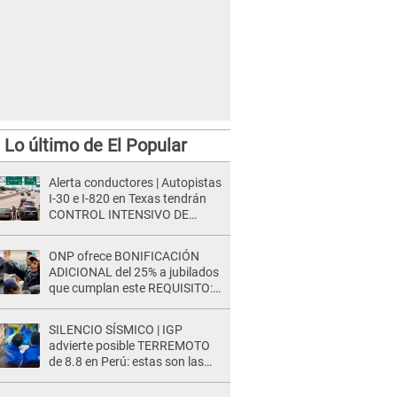
Lo último de El Popular
Alerta conductores | Autopistas
I-30 e I-820 en Texas tendrán
CONTROL INTENSIVO DE
SEGURIDAD: Estas serán las
HORAS CRÍTICAS
ONP ofrece BONIFICACIÓN
ADICIONAL del 25% a jubilados
que cumplan este REQUISITO:
revisa si accedes aquí
SILENCIO SÍSMICO | IGP
advierte posible TERREMOTO
de 8.8 en Perú: estas son las
zonas más expuestas