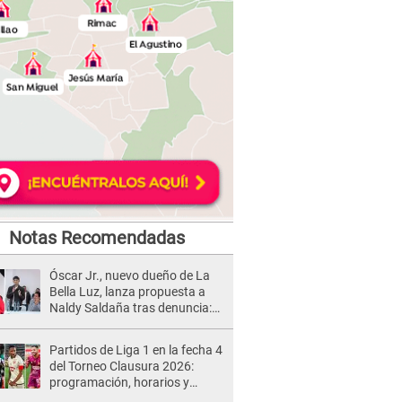
Notas Recomendadas
Óscar Jr., nuevo dueño de La
Bella Luz, lanza propuesta a
Naldy Saldaña tras denuncia:
“Va a haber otro tipo de ley”
Partidos de Liga 1 en la fecha 4
del Torneo Clausura 2026:
programación, horarios y
dónde ver