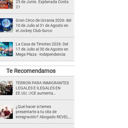
25 de Junio. Explanada Costa
21
Gran Circo de Ucrania 2026: del
10 de Julio al 31 de Agosto en
el Jockey Club-Surco
La Casa de Timoteo 2026: Del
17 de Julio al 30 de Agosto en
Mega Plaza - Independencia
Te Recomendamos
TERROR PARA INMIGRANTES
LEGALES E ILEGALES EN
EE.UU. | ICE aumenta
operativos y arrestos a
extranjeros en aeropuertos
¿Qué hacer si temes
presentarte a tu cita de
inmigración? Abogado REVELA
cuáles son las opciones que
tienes