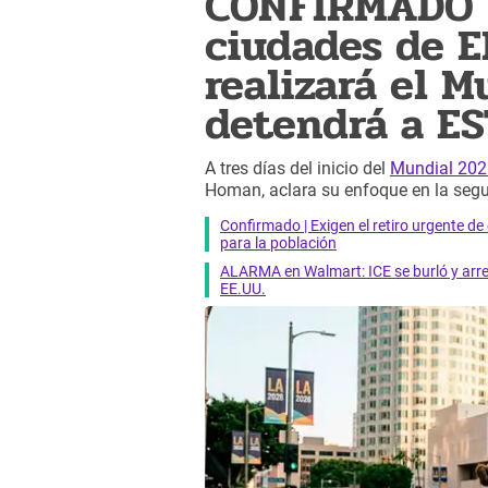
CONFIRMADO | 
ciudades de E
realizará el M
detendrá a E
A tres días del inicio del
Mundial 202
Homan, aclara su enfoque en la segu
Confirmado | Exigen el retiro urgente d
para la población
ALARMA en Walmart: ICE se burló y arres
EE.UU.