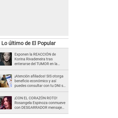
Lo último de El Popular
Exponen la REACCIÓN de
Korina Rivadeneira tras
enterarse del TUMOR en la
cabeza de Mario Hart: "Ella
estaba muy..."
¡Atención afiliados! SIS otorga
beneficio económico y así
puedes consultar con tu DNI si
te corresponde
¡CON EL CORAZÓN ROTO!
Rosangela Espinoza conmueve
con DESGARRADOR mensaje
tras terrible pérdida: "Descansa
en paz..."