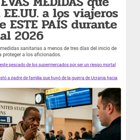
UEVAS MEDIDAS que
EE.UU. a los viajeros
e ESTE PAÍS durante
al 2026
medidas sanitarias a menos de tres días del inicio de
 proteger a los aficionados.
e este pescado de los supermercados por ser un riesgo mortal
tó a padre de familia que huyó de la guerra de Ucrania hacia