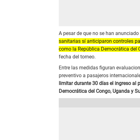
A pesar de que no se han anunciado r
sanitarias sí anticiparon controles pa
como la República Democrática del
fecha del torneo.
Entre las medidas figuran evaluacio
preventivo a pasajeros internaciona
limitar durante 30 días el ingreso a
Democrática del Congo, Uganda y Su