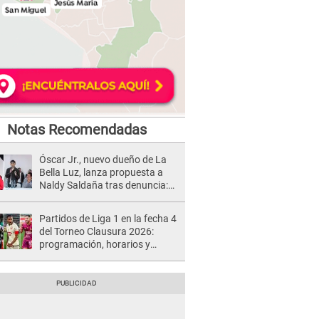
Notas Recomendadas
Óscar Jr., nuevo dueño de La
Bella Luz, lanza propuesta a
Naldy Saldaña tras denuncia:
“Va a haber otro tipo de ley”
Partidos de Liga 1 en la fecha 4
del Torneo Clausura 2026:
programación, horarios y
dónde ver