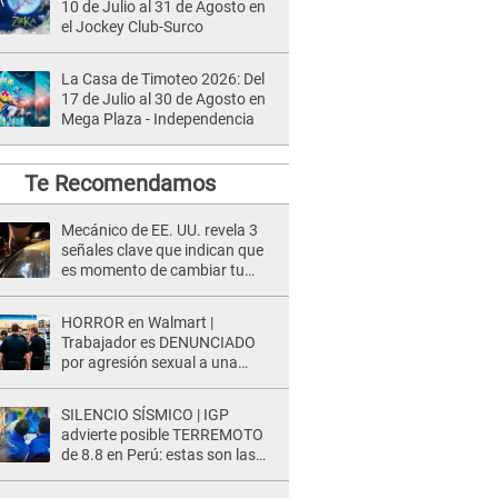
10 de Julio al 31 de Agosto en
el Jockey Club-Surco
La Casa de Timoteo 2026: Del
17 de Julio al 30 de Agosto en
Mega Plaza - Independencia
Te Recomendamos
Mecánico de EE. UU. revela 3
señales clave que indican que
es momento de cambiar tu
auto
HORROR en Walmart |
Trabajador es DENUNCIADO
por agresión sexual a una
cliente y su respuesta INDIGNÓ
A TODOS
SILENCIO SÍSMICO | IGP
advierte posible TERREMOTO
de 8.8 en Perú: estas son las
zonas más expuestas