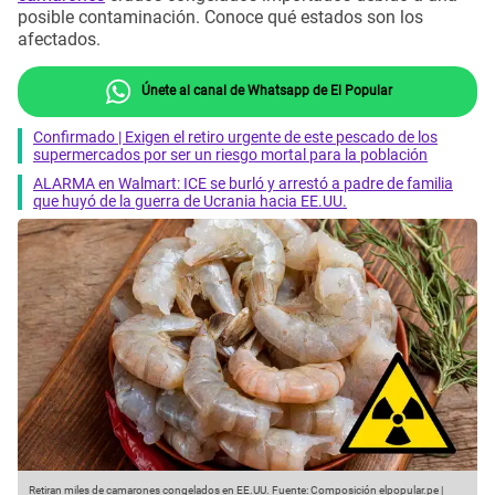
posible contaminación. Conoce qué estados son los
afectados.
Únete al canal de Whatsapp de El Popular
Confirmado | Exigen el retiro urgente de este pescado de los
supermercados por ser un riesgo mortal para la población
ALARMA en Walmart: ICE se burló y arrestó a padre de familia
que huyó de la guerra de Ucrania hacia EE.UU.
Retiran miles de camarones congelados en EE.UU.
Fuente: Composición elpopular.pe |