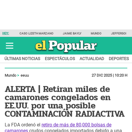
HOY:
CASO LIZETH MARZANO
JAIME BAYLY
MUNDO
JEFFERSON F
ÚLTIMAS NOTICIAS
ESPECTÁCULOS
ACTUALIDAD
DEPORTES
Mundo
eeuu
27 DIC 2025 | 10:20 H
ALERTA | Retiran miles de
camarones congelados en
EE.UU. por una posible
CONTAMINACIÓN RADIACTIVA
La FDA ordenó el
retiro de más de 80,000 bolsas de
camarones
crudos congelados importados debido a una