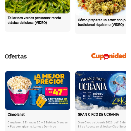
Tallarines verdes peruanos: receta
Cómo preparar un arroz con poll
clásica deliciosa (VIDEO)
tradicional riquísimo (VIDEO)
Ofertas
Cineplanet
GRAN CIRCO DE UCRANIA
Cineplanet: 2 Entradas 2D + 2 Bebidas Grandes
Gran Circo de Ucrania 2026: del 10 de Juli
+ Pop corn gigante. Lunes a Domingo
31 de Agosto en el Jockey Club-Surco