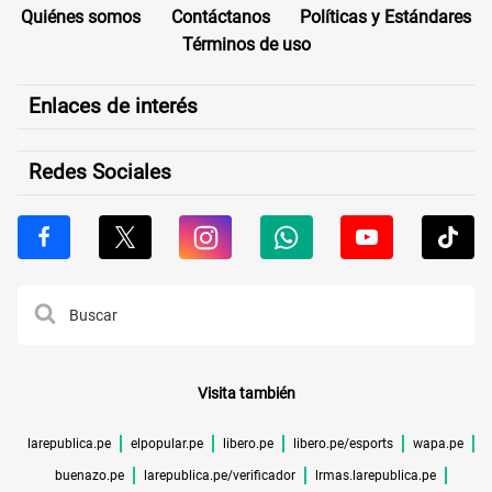
Quiénes somos
Contáctanos
Políticas y Estándares
Términos de uso
Enlaces de interés
Redes Sociales
Visita también
larepublica.pe
elpopular.pe
libero.pe
libero.pe/esports
wapa.pe
buenazo.pe
larepublica.pe/verificador
lrmas.larepublica.pe