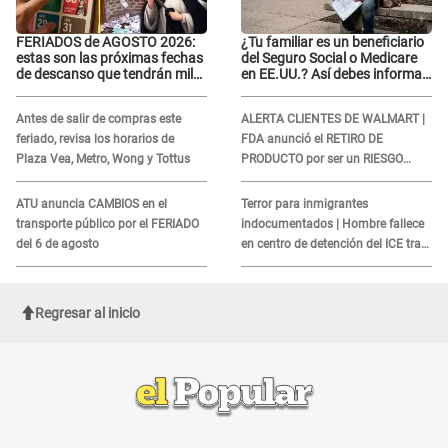
FERIADOS de AGOSTO 2026:
¿Tu familiar es un beneficiario
estas son las próximas fechas
del Seguro Social o Medicare
de descanso que tendrán miles
en EE.UU.? Así debes informar
de peruanos
sobre su muerte para EVITAR
COBROS
Antes de salir de compras este
ALERTA CLIENTES DE WALMART |
feriado, revisa los horarios de
FDA anunció el RETIRO DE
Plaza Vea, Metro, Wong y Tottus
PRODUCTO por ser un RIESGO
MORTAL para consumidores: ¿Cuál
es?
ATU anuncia CAMBIOS en el
Terror para inmigrantes
transporte público por el FERIADO
indocumentados | Hombre fallece
del 6 de agosto
en centro de detención del ICE tras
sufrir una "emergencia médica"
Regresar al inicio