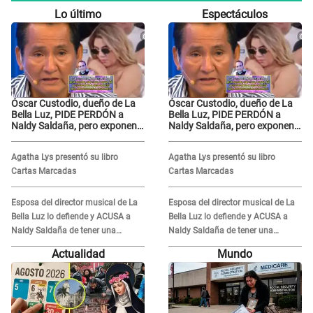
Lo último
Espectáculos
Óscar Custodio, dueño de La
Óscar Custodio, dueño de La
Bella Luz, PIDE PERDÓN a
Bella Luz, PIDE PERDÓN a
Naldy Saldaña, pero exponen
Naldy Saldaña, pero exponen
audio donde le reclama por
audio donde le reclama por
VIDEOS: "No hay necesidad de
VIDEOS: "No hay necesidad de
Agatha Lys presentó su libro
Agatha Lys presentó su libro
grabar"
grabar"
Cartas Marcadas
Cartas Marcadas
Esposa del director musical de La
Esposa del director musical de La
Bella Luz lo defiende y ACUSA a
Bella Luz lo defiende y ACUSA a
Naldy Saldaña de tener una
Naldy Saldaña de tener una
relación con él y otros integrantes
relación con él y otros integrantes
Actualidad
Mundo