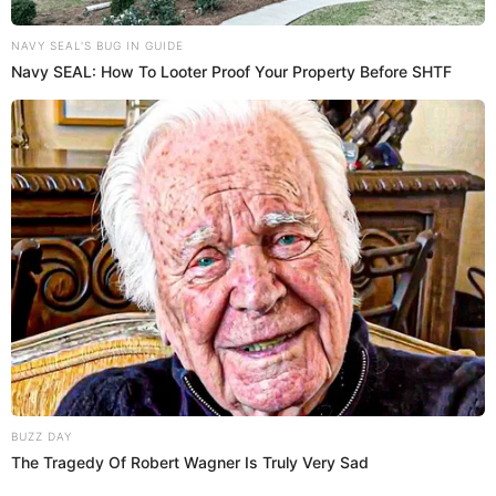
Su siguiente destino era Lelystad, en Países Bajos, donde
debía retornar el mismo domingo por la noche. Sin
embargo, la tragedia ocurrió minutos después del
despegue: el turbohélice de aproximadamente 12 metros
de longitud perdió el control, se precipitó y estalló en
llamas.
Una avioneta explotó tras su despegue de un aeropuerto de Londres en
Inglaterra