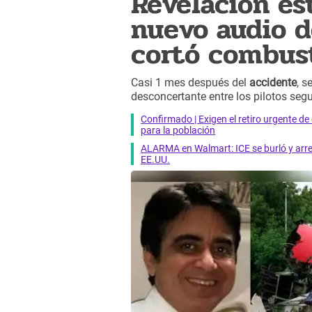
Revelación e
nuevo audio de
cortó combust
Casi 1 mes después del
accidente
, s
desconcertante entre los pilotos seg
Confirmado | Exigen el retiro urgente d
para la población
ALARMA en Walmart: ICE se burló y arres
EE.UU.