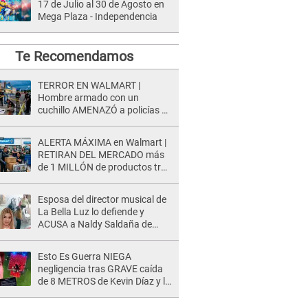
17 de Julio al 30 de Agosto en
Mega Plaza - Independencia
Te Recomendamos
TERROR EN WALMART |
Hombre armado con un
cuchillo AMENAZÓ a policías y
clientes: Este fue su INSÓLITO
FINAL
ALERTA MÁXIMA en Walmart |
RETIRAN DEL MERCADO más
de 1 MILLÓN de productos tras
causar HERIDAS GRAVES en
usuarios
Esposa del director musical de
La Bella Luz lo defiende y
ACUSA a Naldy Saldaña de
tener una relación con él y
otros integrantes
Esto Es Guerra NIEGA
negligencia tras GRAVE caída
de 8 METROS de Kevin Díaz y lo
SEÑALAN: "No adoptó la
postura correcta"