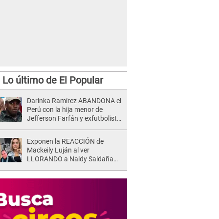
Lo último de El Popular
Darinka Ramírez ABANDONA el
Perú con la hija menor de
Jefferson Farfán y exfutbolista
REACCIONA: "A ti que..."
Exponen la REACCIÓN de
Mackeily Luján al ver
LLORANDO a Naldy Saldaña
tras AGRESIÓN de director de
'La Bella Luz': Esto hizo