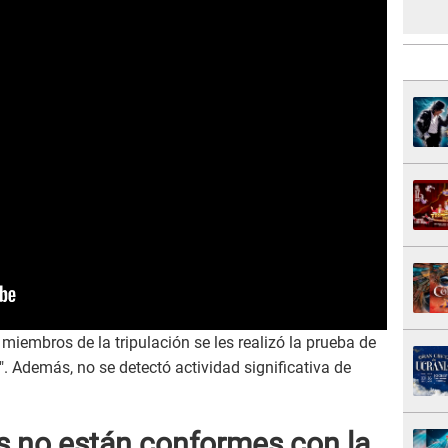
iembros de la tripulación se les realizó la prueba de
. Además, no se detectó actividad significativa de
as no están conformes con la