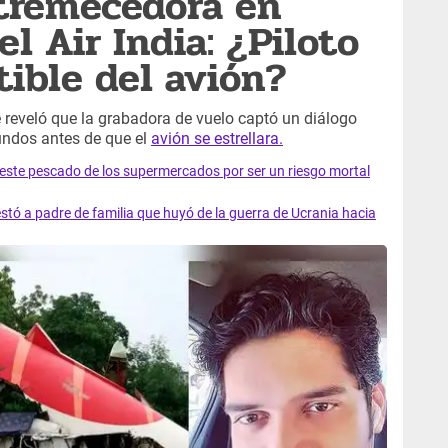
stremecedora en
l Air India: ¿Piloto
ible del avión?
e reveló que la grabadora de vuelo captó un diálogo
undos antes de que el
avión se estrellara.
e este pescado de los supermercados por ser un riesgo mortal
tó a padre de familia que huyó de la guerra de Ucrania hacia