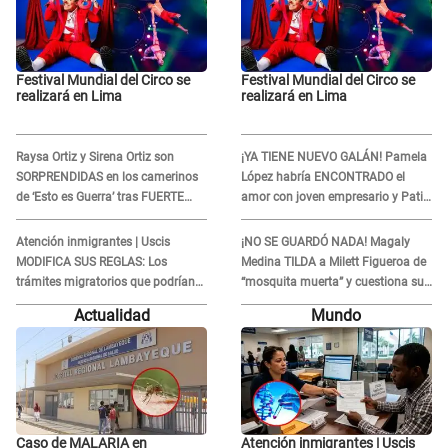
Festival Mundial del Circo se
Festival Mundial del Circo se
realizará en Lima
realizará en Lima
Raysa Ortiz y Sirena Ortiz son
¡YA TIENE NUEVO GALÁN! Pamela
SORPRENDIDAS en los camerinos
López habría ENCONTRADO el
de ‘Esto es Guerra’ tras FUERTE
amor con joven empresario y Pati
ENFRENTAMIENTO con Gabriel
Lorena la ECHA en VIVO
Moisés: “Gracias”
Atención inmigrantes | Uscis
¡NO SE GUARDÓ NADA! Magaly
MODIFICA SUS REGLAS: Los
Medina TILDA a Milett Figueroa de
trámites migratorios que podrían
“mosquita muerta” y cuestiona su
necesitar tu prueba de ADN
RECONCILIACIÓN con Marcelo
Actualidad
Mundo
Tinelli en TV argentina
Caso de MALARIA en
Atención inmigrantes | Uscis