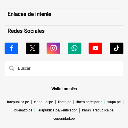
Enlaces de interés
Redes Sociales
Visita también
larepublica.pe
elpopular.pe
libero.pe
libero.pe/esports
wapa.pe
buenazo.pe
larepublica.pe/verificador
lrmas.larepublica.pe
cuponidad.pe