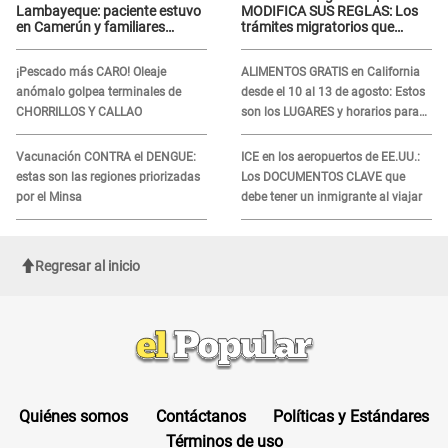
Lambayeque: paciente estuvo
MODIFICA SUS REGLAS: Los
en Camerún y familiares
trámites migratorios que
denuncian demora en
podrían necesitar tu prueba de
tratamiento
ADN
¡Pescado más CARO! Oleaje
ALIMENTOS GRATIS en California
anómalo golpea terminales de
desde el 10 al 13 de agosto: Estos
CHORRILLOS Y CALLAO
son los LUGARES y horarios para
recibir la ayuda
Vacunación CONTRA el DENGUE:
ICE en los aeropuertos de EE.UU.:
estas son las regiones priorizadas
Los DOCUMENTOS CLAVE que
por el Minsa
debe tener un inmigrante al viajar
Regresar al inicio
Quiénes somos
Contáctanos
Políticas y Estándares
Términos de uso