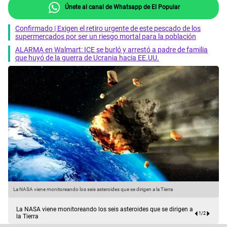
Únete al canal de Whatsapp de El Popular
Confirmado | Exigen el retiro urgente de este pescado de los
supermercados por ser un riesgo mortal para la población
ALARMA en Walmart: ICE se burló y arrestó a padre de familia
que huyó de la guerra de Ucrania hacia EE.UU.
La NASA viene monitoreando los seis asteroides que se dirigen a la Tierra
H
La NASA viene monitoreando los seis asteroides que se dirigen a
1
/
2
la Tierra