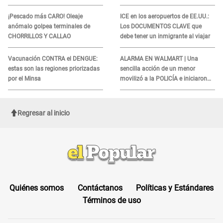
denuncian demora en
LUGARES y horarios para
tratamiento
recibir la ayuda
¡Pescado más CARO! Oleaje
ICE en los aeropuertos de EE.UU.:
anómalo golpea terminales de
Los DOCUMENTOS CLAVE que
CHORRILLOS Y CALLAO
debe tener un inmigrante al viajar
Vacunación CONTRA el DENGUE:
ALARMA EN WALMART | Una
estas son las regiones priorizadas
sencilla acción de un menor
por el Minsa
movilizó a la POLICÍA e iniciaron
una investigación por lo hallado:
¿Qué ocurrió?
Regresar al inicio
Quiénes somos
Contáctanos
Políticas y Estándares
Términos de uso