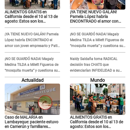
ALIMENTOS GRATIS en
¡YA TIENE NUEVO GALÁN!
California desde el 10 al 13 de
Pamela López habría
agosto: Estos son los
ENCONTRADO el amor con
LUGARES y horarios para
joven empresario y Pati Lorena
recibir la ayuda
la ECHA en VIVO
¡YA TIENE NUEVO GALÁN! Pamela
¡NO SE GUARDÓ NADA! Magaly
López habría ENCONTRADO el
Medina TILDA a Milett Figueroa de
amor con joven empresario y Pati
“mosquita muerta” y cuestiona su
Lorena la ECHA en VIVO
RECONCILIACIÓN con Marcelo
Tinelli en TV argentina
¡NO SE GUARDÓ NADA! Magaly
Naldy Saldaña toma RADICAL
Medina TILDA a Milett Figueroa de
decisión tras CHATS que
“mosquita muerta” y cuestiona su
evidenciarían INFIDELIDAD a su
RECONCILIACIÓN con Marcelo
novio con animador de 'La Bella
Actualidad
Mundo
Tinelli en TV argentina
Luz': "Un día..."
Caso de MALARIA en
ALIMENTOS GRATIS en
Lambayeque: paciente estuvo
California desde el 10 al 13 de
en Camerún y familiares
agosto: Estos son los