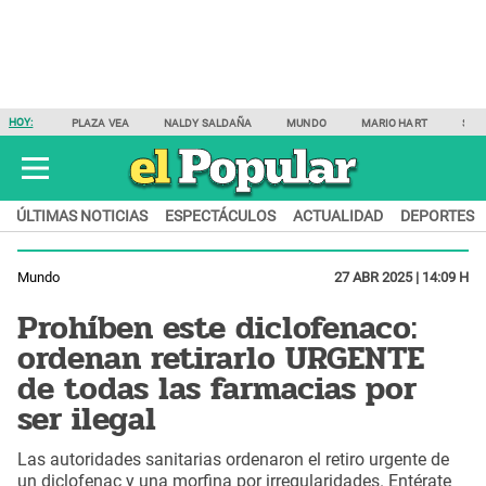
HOY:
PLAZA VEA
NALDY SALDAÑA
MUNDO
MARIO HART
SAM
ÚLTIMAS NOTICIAS
ESPECTÁCULOS
ACTUALIDAD
DEPORTES
Mundo
27 ABR 2025 | 14:09 H
Prohíben este diclofenaco:
ordenan retirarlo URGENTE
de todas las farmacias por
ser ilegal
Las autoridades sanitarias ordenaron el retiro urgente de
un diclofenac y una morfina por irregularidades. Entérate