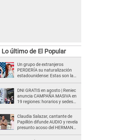
Lo último de El Popular
Un grupo de extranjeros
PERDERÍA su naturalización
estadounidense: Estas son las
INSÓLITAS razones
DNI GRATIS en agosto | Reniec
anuncia CAMPAÑA MASIVA en
19 regiones: horarios y sedes
oficiales
Claudia Salazar, cantante de
Papillón difunde AUDIO y revela
presunto acoso del HERMANO
del director musical de La Bella
Luz: "Me quedé asustada, en