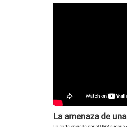
La amenaza de una
La carta enviada por el DHS sugería