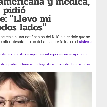
americana y médica,
 pidió
e: "Llevo mi
odos lados"
 recibió una notificación del DHS pidiéndole que se
crático, desatando un debate sobre fallos en el
sistema
e este pescado de los supermercados por ser un riesgo mortal
tó a padre de familia que huyó de la guerra de Ucrania hacia