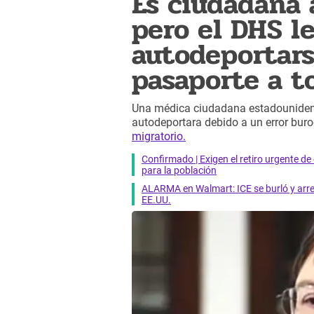
Es ciudadana 
pero el DHS le
autodeportars
pasaporte a t
Una médica ciudadana estadounidense
autodeportara debido a un error buro
migratorio.
Confirmado | Exigen el retiro urgente d
para la población
ALARMA en Walmart: ICE se burló y arres
EE.UU.