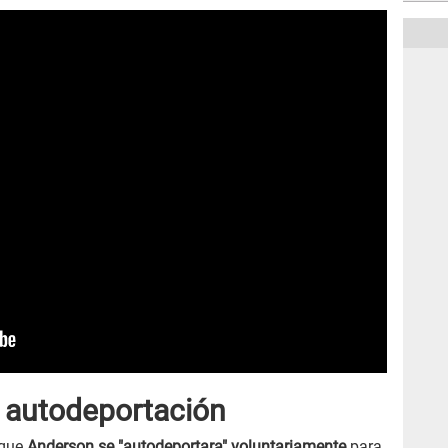
 autodeportación
 que
Anderson se "autodeportara" voluntariamente
para