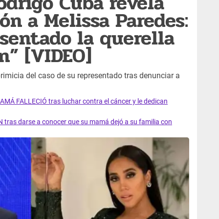
drigo Cuba revela
ón a Melissa Paredes:
sentado la querella
n” [VIDEO]
imicia del caso de su representado tras denunciar a
AMÁ FALLECIÓ tras luchar contra el cáncer y le dedican
 tras darse a conocer que su mamá dejó a su familia con