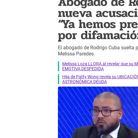
Abogado de Ro
nueva acusaci
“Ya hemos pre
por difamació
El abogado de Rodrigo Cuba suelta pr
Melissa Paredes.
Melissa Loza LLORA al revelar que su M
EMOTIVA DESPEDIDA
Hija de Patty Wong revela su UBICACIÓN
ASTRONÓMICA DEUDA