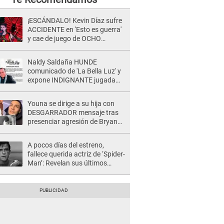
¡ESCÁNDALO! Kevin Díaz sufre
ACCIDENTE en 'Esto es guerra'
y cae de juego de OCHO
METROS de altura: "La
colchoneta se rompe..."
Naldy Saldaña HUNDE
comunicado de 'La Bella Luz' y
expone INDIGNANTE jugada
para DEFENDER a director:
"Que he tenido algo..."
Youna se dirige a su hija con
DESGARRADOR mensaje tras
presenciar agresión de Bryan
Torres a Samahara Lobatón:
"Perdóname mi amor"
A pocos días del estreno,
fallece querida actriz de ‘Spider-
Man’: Revelan sus últimos
momentos de vida